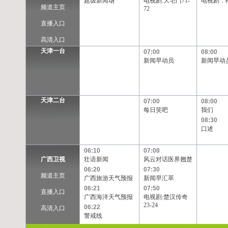
超级新闻场
电视剧:大宅门71-
电视剧：
频道主页
72
直播入口
高清入口
天津一台
07:00
08:00
新闻早动员
新闻早动
天津二台
07:00
08:00
每日笑吧
我们
08:30
口述
06:10
07:08
广西卫视
壮语新闻
风云对话医界翘楚
06:20
07:30
频道主页
广西旅游天气预报
新闻早汇萃
06:21
07:50
直播入口
广西海洋天气预报
电视剧:楚汉传奇
23-24
06:22
高清入口
警戒线