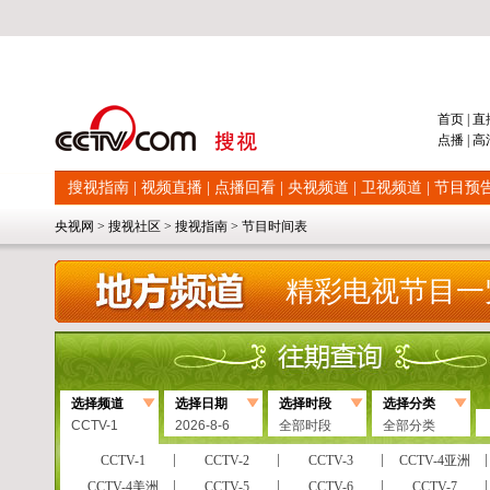
首页
|
直
点播
|
高
搜视指南
|
视频直播
|
点播回看
|
央视频道
|
卫视频道
|
节目预
央视网
>
搜视社区
>
搜视指南
>
节目时间表
精彩电视节目一
选择频道
选择日期
选择时段
选择分类
CCTV-1
2026-8-6
全部时段
全部分类
CCTV-1
CCTV-2
CCTV-3
CCTV-4亚洲
CCTV-4美洲
CCTV-5
CCTV-6
CCTV-7