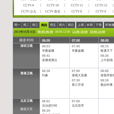
CCTV-9
CCTV-10
CCTV-11
CCTV-12
CCTV-少儿
CCTV-音乐
CCTV-E
CCTV-F
CCTVPусский
CCTV-高清
风云足球
风云音乐
风云剧场
世界地理
电视指南
怀旧剧场
周一
周二
周三
周五
周六
周日
上周
本周
下周
即将
周四
女性时尚
CCTV-娱乐
CCTV-戏曲
CCTV-电影
2013年10月31日
00:00-06:00
06:00-12:00
12:00-18:00
18:00-24:00
央视文化精品
先锋纪录
现代女性
英语辅导
频道\时间
06:00
07:00
08:00
孕育指南
早期教育
CCTV证券资讯
中学生频道
深圳卫视
06:03
07:45
08:15
彩民在线
法律服务
高尔夫
CCTV-靓妆
华夏鉴藏
华夏鉴藏
银通天下
CCTV-气象
CCTV-汽摩
CCTV-老年福
留学世界
06:41
08:26
直播港澳台
上午剧场
摄影频道
天元围棋
电视购物
教育一台
重庆卫视
福建东南卫视
BTV影视
北京卫视
06:30
07:00
08:00
河北卫视
河南卫视
黑龙江卫视
湖北卫视
香港卫视
印象
港视大直播
港视早新
江苏卫视
江西卫视
辽宁卫视
山东卫视
07:30
08:18
陕西卫视
上海卫视
四川卫视
香江开讲
天津卫视
截击时事
浙江卫视
安徽卫视
天津一台
天津二台
甘肃卫视
内蒙古卫
吉林卫视
旅游卫视
北京卫视
06:01
07:00
西藏卫视
青海卫视
宁夏卫视
新疆卫视
法治进行时
北京您早
频道主页
凤凰中文台
凤凰资讯台
凤凰电影台
华娱卫视
06:20