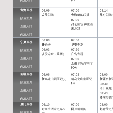
(2)
高清入口
青海卫视
06:09
07:00
08:14
凌晨剧场
青海新闻联播
昆仑剧场:
频道主页
07:20
昆仑剧场:神医喜
直播入口
来乐21
高清入口
06:00
07:00
宁夏卫视
开始语
早安宁夏
06:03
07:20
频道主页
谈股论金（重播）
广告专题
直播入口
07:30
直播:财经早班车
高清入口
90分
新疆卫视
06:06
07:03
08:00
新乌龙山剿匪记(2)
新乌龙山剿匪记
新疆台新
频道主页
(3)
08:30
今日聚焦
直播入口
08:43
美丽梦想(1
高清入口
厦门卫视
06:10
07:00
08:00
时尚生活家之车立
两岸新新闻
包青天之阴
频道主页