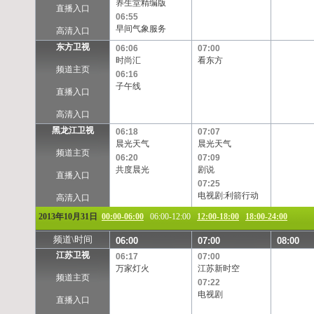
养生堂精编版
TVB-星河
TVB-8
Channel[V]
天映频道
直播入口
06:55
早间气象服务
高清入口
东方卫视
06:06
07:00
时尚汇
看东方
频道主页
06:16
子午线
直播入口
高清入口
黑龙江卫视
06:18
07:07
晨光天气
晨光天气
频道主页
06:20
07:09
共度晨光
剧说
直播入口
07:25
电视剧:利箭行动
高清入口
2013年10月31日
00:00-06:00
06:00-12:00
12:00-18:00
18:00-24:00
频道\时间
06:00
07:00
08:00
江苏卫视
06:17
07:00
万家灯火
江苏新时空
频道主页
07:22
电视剧
直播入口