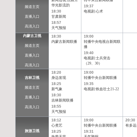
新闻透视:丝路芳
转中央台新闻联播
华光影流韵
19:37
频道主页
18:30
电视剧:心术
直播入口
甘肃新闻
18:57
高清入口
天气预报
内蒙古卫视
18:30
19:00
内蒙古新闻联播
转播中央电视台新闻联
频道主页
播
19:40
直播入口
电视剧:士兵突击
（29、30）
高清入口
18:20
19:00
吉林卫视
身边发现
转播中央台新闻联播
18:25
19:35
频道主页
新气象
电视剧:铁血壮士21-22
18:30
直播入口
吉林新闻联播
18:55
高清入口
天气预报
18:12
19:00
20:30
心煮艺
转播中央台新闻联播
有多远
旅游卫视
18:25
19:31
热带天堂
天气预报