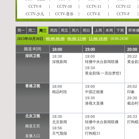
CCTV-9
CCTV-10
CCTV-11
CCTV-12
CCTV-少儿
CCTV-音乐
CCTV-E
CCTV-F
CCTVPусский
CCTV-高清
风云足球
风云音乐
风云剧场
世界地理
电视指南
怀旧剧场
周一
周二
周四
周五
周六
周日
上周
本周
下周
即将
周三
女性时尚
CCTV-娱乐
CCTV-戏曲
CCTV-电影
2013年10月30日
00:00-06:00
06:00-12:00
12:00-18:00
18:00-24:00
央视文化精品
先锋纪录
现代女性
英语辅导
频道\时间
18:00
19:00
20:00
孕育指南
早期教育
CCTV证券资讯
中学生频道
深圳卫视
18:30
19:00
20:22
彩民在线
法律服务
高尔夫
CCTV-靓妆
深视新闻
转播中央台新闻联播
黄金剧
CCTV-气象
CCTV-汽摩
CCTV-老年福
留学世界
19:34
黄金剧场:一克拉梦想1
摄影频道
天元围棋
电视购物
教育一台
重庆卫视
福建东南卫视
BTV影视
北京卫视
香港卫视
18:00
19:00
20:02
河北卫视
河南卫视
黑龙江卫视
湖北卫视
精品时段
中国正能量
印象
江苏卫视
江西卫视
辽宁卫视
山东卫视
19:30
20:30
陕西卫视
上海卫视
港视大直播
四川卫视
天津卫视
截击时
浙江卫视
安徽卫视
天津一台
天津二台
北京卫视
18:30
19:00
20:33
甘肃卫视
内蒙古卫
吉林卫视
旅游卫视
北京新闻
转播中央台新闻联播
打狗棍
西藏卫视
青海卫视
宁夏卫视
新疆卫视
频道主页
18:56
19:35
凤凰中文台
凤凰资讯台
凤凰电影台
华娱卫视
天气预报
打狗棍33
直播入口