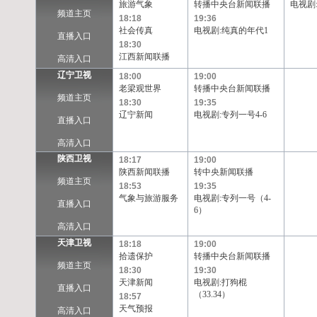
旅游气象
转播中央台新闻联播
电视剧
频道主页
18:18
19:36
社会传真
电视剧:纯真的年代1
直播入口
18:30
江西新闻联播
高清入口
辽宁卫视
18:00
19:00
老梁观世界
转播中央台新闻联播
频道主页
18:30
19:35
辽宁新闻
电视剧:专列一号4-6
直播入口
高清入口
陕西卫视
18:17
19:00
陕西新闻联播
转中央新闻联播
频道主页
18:53
19:35
气象与旅游服务
电视剧:专列一号（4-
直播入口
6）
高清入口
天津卫视
18:18
19:00
拾遗保护
转播中央台新闻联播
频道主页
18:30
19:30
天津新闻
电视剧:打狗棍
直播入口
（33.34）
18:57
天气预报
高清入口