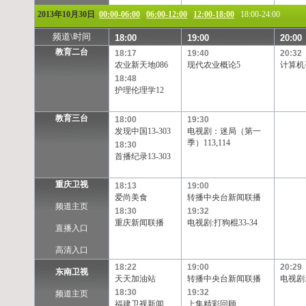
2013年10月30日
00:00-06:00
06:00-12:00
12:00-18:00
18:00-24:00
频道\时间
18:00
19:00
20:00
教育二台
18:17
19:40
20:32
农业新天地086
现代农业概论5
计算机
18:48
护理伦理学12
教育三台
18:00
19:30
发现中国13-303
电视剧：迷局（第一
季）113,114
18:30
首播纪录13-303
重庆卫视
18:13
19:00
爱尚美食
转播中央台新闻联播
频道主页
18:30
19:32
重庆新闻联播
电视剧:打狗棍33-34
直播入口
高清入口
18:22
19:00
20:29
东南卫视
天天加油站
转播中央台新闻联播
电视剧
18:30
19:32
频道主页
福建卫视新闻
上集精彩回顾