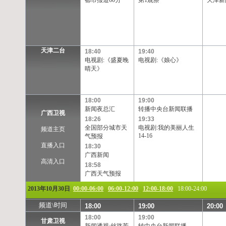
都市报道60分
第1观察
天津新
天津二台
18:40
19:40
电视剧:《盛夏晚
电视剧:《娘心》
晴天》
18:00
19:00
新闻夜总汇
转播中央台新闻联播
广西卫视
18:26
19:33
全国部分城市天
电视剧:我的美丽人生
频道主页
14-16
气预报
直播入口
18:30
广西新闻
高清入口
18:58
广西天气预报
2013年10月30日
00:00-06:00
06:00-12:00
12:00-18:00
18:00-24:00
频道\时间
18:00
19:00
20:00
18:00
19:00
甘肃卫视