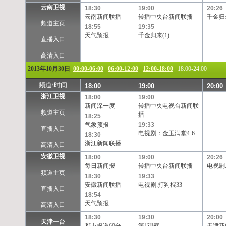
云南卫视
18:30
19:00
20:26
云南新闻联播
转播中央台新闻联播
千金归来
频道主页
18:55
19:35
天气预报
千金归来(1)
直播入口
高清入口
2013年10月30日
00:00-06:00
06:00-12:00
12:00-18:00
18:00-24:00
频道\时间
18:00
19:00
20:00
浙江卫视
18:00
19:00
新闻深一度
转播中央电视台新闻联
频道主页
播
18:25
气象预报
19:33
直播入口
电视剧：金玉满堂4-6
18:30
浙江新闻联播
高清入口
安徽卫视
18:00
19:00
20:26
每日新闻报
转播中央台新闻联播
电视剧
频道主页
18:30
19:33
安徽新闻联播
电视剧:打狗棍33
直播入口
18:54
天气预报
高清入口
18:30
19:30
20:00
天津一台