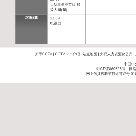
大型故事类节目:知
音人间(46)
滨海2套
12:09
电视剧
关于CCTV
|
CCTV.com介绍
|
站点地图
|
央视人力资源储备库
|
中国中
京ICP证060535号
网络文
网上传播视听节目许可证号 010