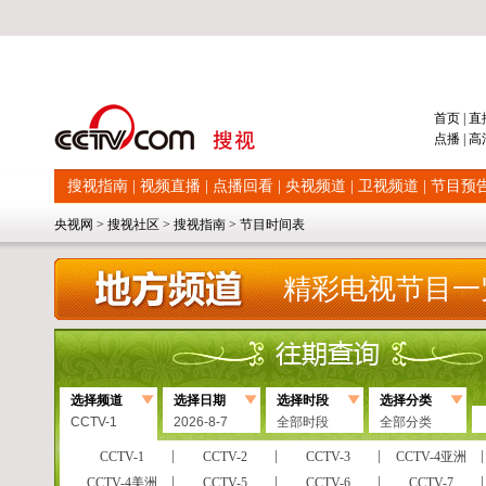
首页
|
直
点播
|
高
搜视指南
|
视频直播
|
点播回看
|
央视频道
|
卫视频道
|
节目预
央视网
>
搜视社区
>
搜视指南
>
节目时间表
精彩电视节目一
选择频道
选择日期
选择时段
选择分类
CCTV-1
2026-8-7
全部时段
全部分类
CCTV-1
CCTV-2
CCTV-3
CCTV-4亚洲
CCTV-4美洲
CCTV-5
CCTV-6
CCTV-7