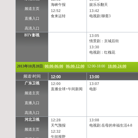
海峡午报
娱乐乐翻天
频道主页
12:52
13:42
食来运转
电视剧:聊斋3
直播入口
高清入口
BTV影视
13:05
情景剧：京城后街
13:30
电视剧：红槐花
2013年10月28日
00:00-06:00
06:00-12:00
12:00-18:00
18:00-24:00
频道\时间
12:00
13:00
广东卫视
12:00
13:07
直播全球+午间新闻
电影
频道主页
直播入口
高清入口
河北卫视
12:28
13:08
天气预报
电视剧:岳母的幸福生活4-8
频道主页
12:32
午间视野