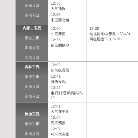
12:50
直播入口
天气预报
12:55
高清入口
中国西北角
内蒙古卫视
12:00
13:30
午间新闻
电视剧:独立纵队（39-40）；
频道主页
同在屋檐下（35-36）
12:35
蔚蓝的故乡
直播入口
高清入口
12:00
吉林卫视
新闻纵贯线
12:41
频道主页
身边发现
直播入口
12:43
电视剧:哎呀妈妈26-
高清入口
29
12:01
天气在变化
旅游卫视
12:04
海洋预报
频道主页
12:07
直播入口
环球大买家