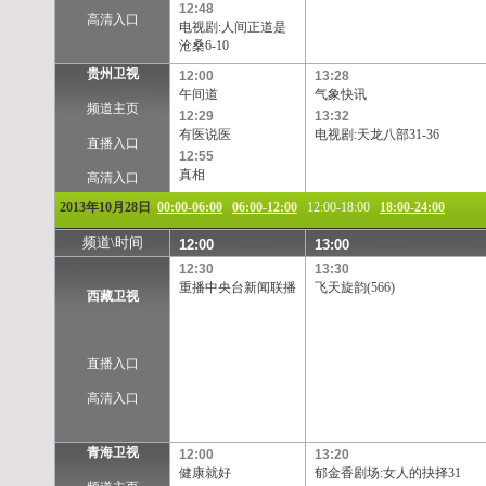
12:48
高清入口
电视剧:人间正道是
沧桑6-10
贵州卫视
12:00
13:28
午间道
气象快讯
频道主页
12:29
13:32
有医说医
电视剧:天龙八部31-36
直播入口
12:55
真相
高清入口
2013年10月28日
00:00-06:00
06:00-12:00
12:00-18:00
18:00-24:00
频道\时间
12:00
13:00
12:30
13:30
重播中央台新闻联播
飞天旋韵(566)
西藏卫视
直播入口
高清入口
青海卫视
12:00
13:20
健康就好
郁金香剧场:女人的抉择31