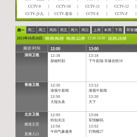
CCTV-9
CCTV-10
CCTV-11
CCTV-12
CCTV-少儿
CCTV-音乐
CCTV-E
CCTV-F
CCTVPусский
CCTV-高清
风云足球
风云音乐
风云剧场
世界地理
电视指南
怀旧剧场
周二
周三
周四
周五
周六
周日
上周
本周
下周
即将
周一
女性时尚
CCTV-娱乐
CCTV-戏曲
CCTV-电影
2013年10月28日
00:00-06:00
06:00-12:00
12:00-18:00
18:00-24:00
央视文化精品
先锋纪录
现代女性
英语辅导
频道\时间
12:00
13:00
孕育指南
早期教育
CCTV证券资讯
中学生频道
深圳卫视
12:38
13:18
彩民在线
法律服务
高尔夫
CCTV-靓妆
探秘时刻
下午剧场:非缘勿扰18
CCTV-气象
CCTV-汽摩
CCTV-老年福
留学世界
摄影频道
天元围棋
电视购物
教育一台
重庆卫视
福建东南卫视
BTV影视
北京卫视
香港卫视
12:30
13:12
河北卫视
河南卫视
黑龙江卫视
湖北卫视
港视午新闻
港视午新闻
江苏卫视
江西卫视
辽宁卫视
山东卫视
12:50
13:30
陕西卫视
大报头条
上海卫视
四川卫视
天下
天津卫视
浙江卫视
安徽卫视
天津一台
天津二台
北京卫视
12:00
13:06
甘肃卫视
内蒙古卫
吉林卫视
旅游卫视
特别关注
军情解码
西藏卫视
青海卫视
宁夏卫视
新疆卫视
频道主页
12:58
13:52
凤凰中文台
凤凰资讯台
凤凰电影台
华娱卫视
午间气象服务
打狗棍27
直播入口