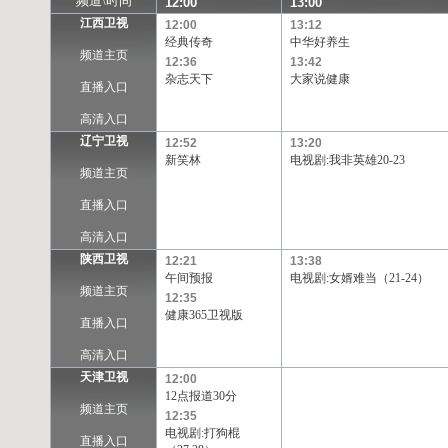
频道\时间
12:00
13:00
江西卫视
12:00
13:12
经典传奇
中华好养生
频道主页
12:36
13:42
杂志天下
大家说健康
直播入口
高清入口
辽宁卫视
12:52
13:20
新笑林
电视剧:我非英雄20-23
频道主页
直播入口
高清入口
陕西卫视
12:21
13:38
午间预报
电视剧:女婿难当（21-24）
频道主页
12:35
健康365卫视版
直播入口
高清入口
天津卫视
12:00
12点报道30分
频道主页
12:35
电视剧:打狗棍
直播入口