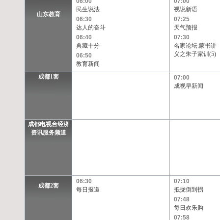
06:00
07:00
民生说法
视说新语
山东教育
06:30
07:25
达人的奋斗
天气预报
06:40
07:30
典藏十分
名家论坛:蒙书讲
义之朱子家训(5)
06:50
教育新闻
成都1套
07:00
成视早新闻
成都电视台经济
资讯服务频道
06:30
07:10
成都2套
每日报道
抵拢倒到拐
07:48
每日欢乐购
07:58