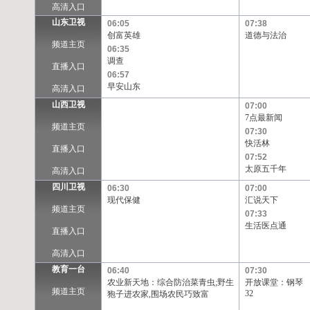
高清入口
山东卫视
06:05
07:38
创富英雄
道德与法治
频道主页
06:35
调查
直播入口
06:57
早安山东
高清入口
山西卫视
07:00
7点最新闻
频道主页
07:30
快活林
直播入口
07:52
太原五千年
高清入口
四川卫视
06:30
07:00
现代保健
汇说天下
频道主页
07:33
生活医点通
直播入口
高清入口
教育一台
06:40
07:30
农业新天地：综合防治菜青虫;野生
开放课堂：钢琴
频道主页
32
狍子进农家,围场农民巧致富