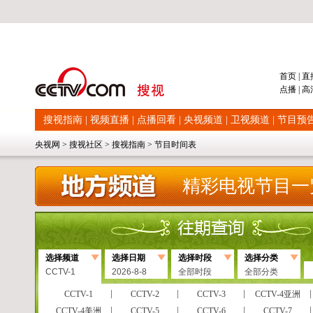
首页
|
直
点播
|
高
搜视指南
|
视频直播
|
点播回看
|
央视频道
|
卫视频道
|
节目预
央视网
>
搜视社区
>
搜视指南
>
节目时间表
精彩电视节目一
选择频道
选择日期
选择时段
选择分类
CCTV-1
2026-8-8
全部时段
全部分类
CCTV-1
CCTV-2
CCTV-3
CCTV-4亚洲
CCTV-4美洲
CCTV-5
CCTV-6
CCTV-7