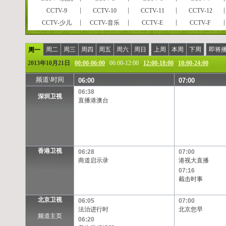
CCTV-9
CCTV-10
CCTV-11
CCTV-12
CCTV-少儿
CCTV-音乐
CCTV-E
CCTV-F
CCTVPусский
CCTV-高清
风云足球
风云音乐
风云剧场
世界地理
电视指南
怀旧剧场
周二
周三
周四
周五
周六
周日
上周
本周
下周
即将
周一
女性时尚
CCTV-娱乐
CCTV-戏曲
CCTV-电影
2013年10月21日
00:00-06:00
06:00-12:00
12:00-18:00
18:00-24:00
央视文化精品
先锋纪录
现代女性
英语辅导
频道\时间
06:00
07:00
孕育指南
早期教育
CCTV证券资讯
中学生频道
06:38
彩民在线
法律服务
高尔夫
CCTV-靓妆
深圳卫视
直播港澳台
CCTV-气象
CCTV-汽摩
CCTV-老年福
留学世界
摄影频道
天元围棋
电视购物
教育一台
重庆卫视
福建东南卫视
BTV影视
北京卫视
河北卫视
河南卫视
黑龙江卫视
湖北卫视
香港卫视
06:28
07:00
江苏卫视
江西卫视
辽宁卫视
山东卫视
商道启示录
港视大直播
陕西卫视
上海卫视
四川卫视
天津卫视
07:16
截击时事
浙江卫视
安徽卫视
天津一台
天津二台
甘肃卫视
内蒙古卫
吉林卫视
旅游卫视
北京卫视
06:05
07:00
西藏卫视
青海卫视
宁夏卫视
新疆卫视
法治进行时
北京您早
频道主页
凤凰中文台
凤凰资讯台
凤凰电影台
华娱卫视
06:20