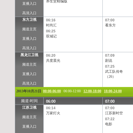
养生堂精编版
TVB-星河
TVB-8
Channel[V]
天映频道
直播入口
高清入口
东方卫视
06:16
07:00
时尚汇
看东方
频道主页
06:25
双城记
直播入口
高清入口
黑龙江卫视
06:20
07:09
共度晨光
剧说
频道主页
07:25
武工队传奇
直播入口
（26）
高清入口
2013年10月21日
00:00-06:00
06:00-12:00
12:00-18:00
18:00-24:00
频道\时间
06:00
07:00
江苏卫视
06:14
07:00
万家灯火
江苏新时空
频道主页
07:22
电影
直播入口