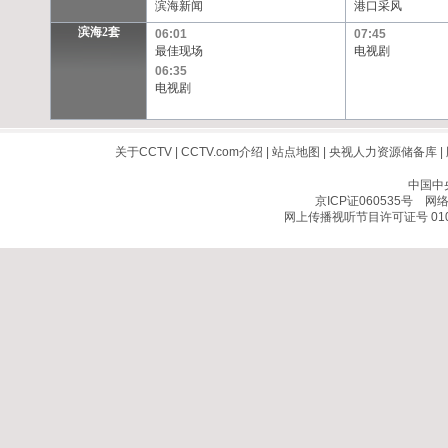
滨海新闻
港口采风
滨海2套
06:01
07:45
最佳现场
电视剧
06:35
电视剧
关于CCTV
|
CCTV.com介绍
|
站点地图
|
央视人力资源储备库
|
中国中
京ICP证060535号
网络文
网上传播视听节目许可证号 010