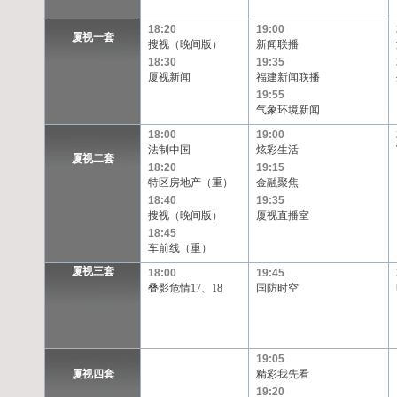
18:20
19:00
厦视一套
搜视（晚间版）
新闻联播
18:30
19:35
厦视新闻
福建新闻联播
19:55
气象环境新闻
18:00
19:00
法制中国
炫彩生活
厦视二套
18:20
19:15
特区房地产（重）
金融聚焦
18:40
19:35
搜视（晚间版）
厦视直播室
18:45
车前线（重）
厦视三套
18:00
19:45
叠影危情17、18
国防时空
19:05
厦视四套
精彩我先看
19:20