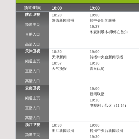
频道\时间
18:00
19:00
陕西卫视
18:20
19:00
陕西新闻联播
转中央新闻联播
频道主页
19:37
华夏剧场:林师傅在首尔
直播入口
高清入口
天津卫视
18:30
19:00
天津新闻
转播中央台新闻联播
频道主页
18:57
19:30
天气预报
青盲(5,6)
直播入口
高清入口
云南卫视
19:00
新闻联播
频道主页
19:30
电视剧：烈火（11-14）
直播入口
高清入口
浙江卫视
18:30
19:00
浙江新闻联播
转播中央台新闻联播
频道主页
19:30