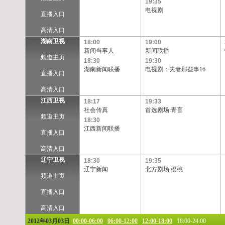
19:35
电视剧
直播入口
高清入口
湖南卫视
18:00
19:00
新闻当事人
新闻联播
频道主页
18:30
19:30
湖南新闻联播
电视剧：夫妻那些事16
直播入口
高清入口
江西卫视
18:17
19:33
社会传真
首选剧场:青盲
频道主页
18:30
江西新闻联播
直播入口
高清入口
辽宁卫视
18:30
19:35
辽宁新闻
北方剧场:樱桃
频道主页
直播入口
高清入口
2012年03月03日
00:00-06:00
06:00-12:00
12:00-18:00
18:00-24:00