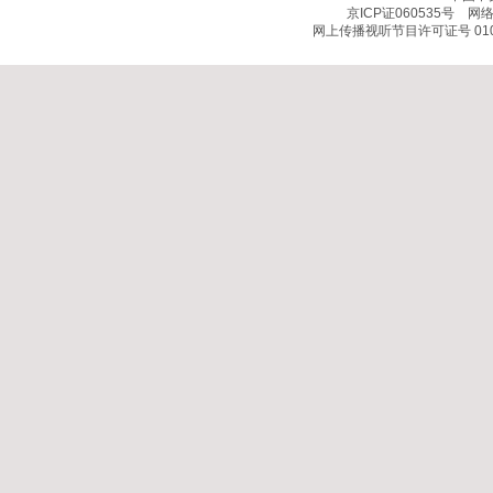
京ICP证060535号
网络文
网上传播视听节目许可证号 010