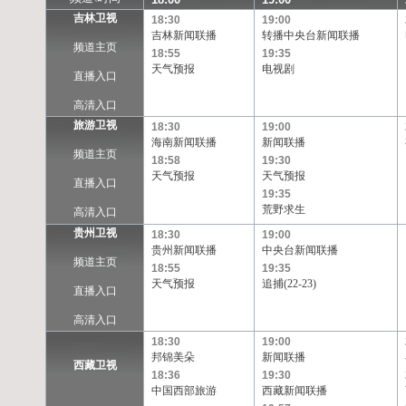
吉林卫视
18:30
19:00
吉林新闻联播
转播中央台新闻联播
频道主页
18:55
19:35
天气预报
电视剧
直播入口
高清入口
旅游卫视
18:30
19:00
海南新闻联播
新闻联播
频道主页
18:58
19:30
天气预报
天气预报
直播入口
19:35
荒野求生
高清入口
贵州卫视
18:30
19:00
贵州新闻联播
中央台新闻联播
频道主页
18:55
19:35
天气预报
追捕(22-23)
直播入口
高清入口
18:30
19:00
邦锦美朵
新闻联播
西藏卫视
18:36
19:30
中国西部旅游
西藏新闻联播