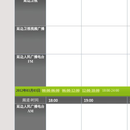
延边卫视
延边卫视视频广播
延边人民广播电台
FM
2012年03月03日
00:00-06:00
06:00-12:00
12:00-18:00
18:00-24:00
频道\时间
18:00
19:00
延边人民广播电台
AM