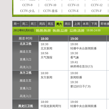
CCTV-9
CCTV-10
CCTV-11
CCTV-12
CCTV-少儿
CCTV-音乐
CCTV-E
CCTV-F
CCTVPусский
CCTV-高清
风云足球
风云音乐
风云剧场
世界地理
电视指南
怀旧剧场
周一
周二
周三
周四
周五
周日
上周
本周
下周
即将
周六
女性时尚
CCTV-娱乐
CCTV-戏曲
CCTV-电影
2012年03月03日
00:00-06:00
06:00-12:00
12:00-18:00
18:00-24:00
央视文化精品
先锋纪录
现代女性
英语辅导
频道\时间
18:00
19:00
孕育指南
早期教育
CCTV证券资讯
中学生频道
北京卫视
18:30
19:00
彩民在线
法律服务
高尔夫
CCTV-靓妆
北京新闻
转播中央台新闻联播
频道主页
CCTV-气象
CCTV-汽摩
CCTV-老年福
留学世界
18:56
19:30
天气预报
看气象
摄影频道
天元围棋
电视购物
教育一台
直播入口
19:41
重庆卫视
福建东南卫视
BTV影视
北京卫视
林师傅在首尔(13)
高清入口
河北卫视
河南卫视
黑龙江卫视
湖北卫视
东方卫视
18:00
19:00
江苏卫视
江西卫视
辽宁卫视
山东卫视
东方新闻
新闻联播
频道主页
陕西卫视
上海卫视
四川卫视
天津卫视
19:30
要过好日子(7,8)
浙江卫视
安徽卫视
天津一台
天津二台
直播入口
甘肃卫视
内蒙古卫
吉林卫视
旅游卫视
高清入口
西藏卫视
青海卫视
宁夏卫视
新疆卫视
18:00
19:00
凤凰中文台
凤凰资讯台
凤凰电影台
华娱卫视
黑龙江卫视
中国龙新闻周刊
转播中央台新闻联播