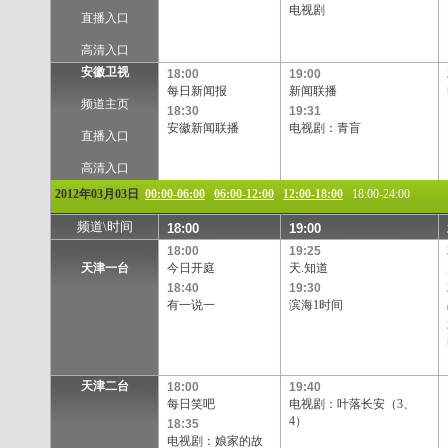
电视剧
直播入口
高清入口
安徽卫视
18:00
19:00
每日新闻报
新闻联播
频道主页
18:30
19:31
安徽新闻联播
电视剧：青盲
直播入口
高清入口
2012年03月03日
00:00-06:00
06:00-12:00
12:00-18:00
18:00-24:00
频道\时间
18:00
19:00
18:00
19:25
天津一台
今日开庭
天.知道
18:40
19:30
有一说一
滨海1时间
天津二台
18:00
19:40
每日笑吧
电视剧：叶落长安（3、
4）
18:35
电视剧：娘家的故