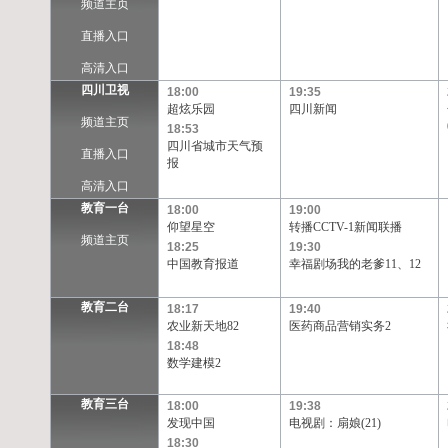
频道主页
直播入口
高清入口
四川卫视
18:00
19:35
超炫乐园
四川新闻
频道主页
18:53
四川省城市天气预
直播入口
报
高清入口
教育一台
18:00
19:00
仰望星空
转播CCTV-1新闻联播
频道主页
18:25
19:30
中国教育报道
幸福剧场我的老爹11、12
教育二台
18:17
19:40
农业新天地82
医药商品营销实务2
18:48
数学建模2
教育三台
18:00
19:38
发现中国
电视剧：扇娘(21)
18:30