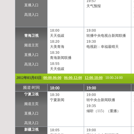
19:57
直播入口
天气预报
高清入口
18:00
19:00
青海卫视
天天低碳
转播中央电视台新闻联播
18:20
19:30
频道主页
大美青海
电视剧：幸福最晴天
18:30
直播入口
青海新闻联播
18:55
高清入口
天天低碳
2012年03月03日
00:00-06:00
06:00-12:00
12:00-18:00
18:00-24:00
频道\时间
18:00
19:00
宁夏卫视
18:30
19:00
宁夏新闻
转中央台新闻联播
频道主页
19:35
倾听（115）（重播）
直播入口
高清入口
新疆卫视
18:05
19:00