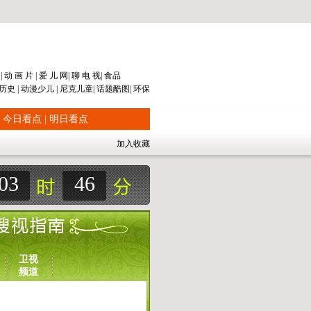
片
|
动 画 片
|
爱 儿 网
|
聊 电 视
|
食品
历史
|
动漫
少儿
|
尼克儿童
|
话题
酷图
|
环保
|
今日看点
|
明日看点
加入收藏
03
46
卫视
频道