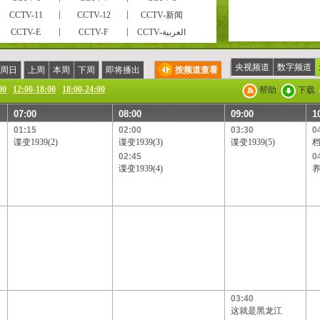
CCTV-11
CCTV-12
CCTV-新闻
CCTV-E
CCTV-F
CCTV-العربية
风云足球
风云音乐
第一剧场
电视指南
怀旧剧场
国防军事
央视频道
数字频道
周日
上周
本周
下周
即将播出
按频道查看
CCTV-戏曲
CCTV-电影
高尔夫·网球
00
12:00-18:00
18:00-24:00
帮助
下载
现代女性
英语辅导
游戏竞技
07:00
08:00
09:00
1
CCTV证券资讯
中学生频道
电视购物
01:15
02:00
03:30
0
高尔夫
CCTV-靓妆
CCTV-梨园
谍变1939(2)
谍变1939(3)
谍变1939(5)
CCTV-老年福
留学世界
青年学苑
02:45
0
谍变1939(4)
电视购物
教育一台
教育三台
BTV影视
北京卫视
广东卫视
黑龙江卫视
湖北卫视
湖南卫视
辽宁卫视
山东卫视
山西卫视
四川卫视
天津卫视
云南卫视
天津一台
天津二台
广西卫视
吉林卫视
旅游卫视
贵州卫视
宁夏卫视
新疆卫视
厦门卫视
03:40
凤凰电影台
华娱卫视
星空卫视
这就是黑龙江