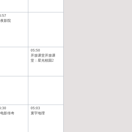
4:57
长夜影院
05:50
开放课堂开放课
堂：星光校园2
4:30
05:03
新电影传奇
寰宇地理