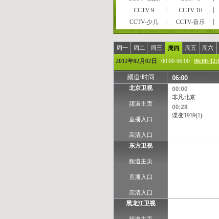
CCTV-9
CCTV-10
CCTV-少儿
CCTV-音乐
CCTVPусский
CCTV-高清
风云剧场
世界地理
周一
周二
周三
周五
周六
周四
女性时尚
CCTV-娱乐
2012年02月02日
00:00-06:00
06:00-12:
央视文化精品
先锋纪录
频道\时间
06:00
孕育指南
早期教育
北京卫视
00:00
彩民在线
法律服务
非凡北京
频道主页
CCTV-气象
CCTV-汽摩
00:28
谍变1939(1)
摄影频道
天元围棋
直播入口
重庆卫视
福建东南卫视
高清入口
河北卫视
河南卫视
东方卫视
江苏卫视
江西卫视
频道主页
陕西卫视
上海卫视
浙江卫视
安徽卫视
直播入口
甘肃卫视
内蒙古卫
高清入口
西藏卫视
青海卫视
黑龙江卫视
凤凰中文台
凤凰资讯台