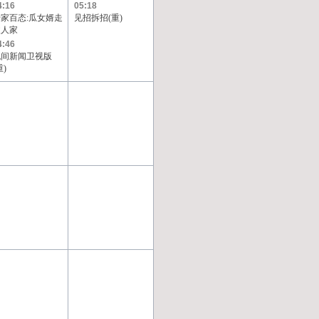
4:16
05:18
家百态:瓜女婿走
见招拆招(重)
丈人家
4:46
晚间新闻卫视版
重)