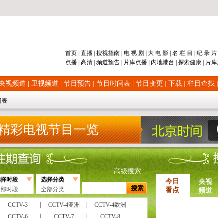
首页
|
直播
|
搜视指南
|
电 视 剧
|
大 电 影
|
名 栏 目
|
纪 录 
点播
|
高清
|
频道
预告
|
片库
点播
|
内地
港台
|
探索
健康
|
片库
央视频道
|
卫视频道
|
节目预告
|
节目时间表
|
节目变更
|
下载
|
栏目查找
间表
精彩电视节目一览
高级搜索
选择时段
选择分类
今日
央视
全部时段
全部分类
看点
频道
CCTV-3
CCTV-4亚洲
CCTV-4欧洲
CCTV-6
CCTV-7
CCTV-8