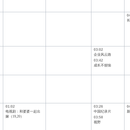
0
03:02
企业风云路
03:42
成长不烦恼
01:02
03:26
0
电视剧：和婆婆一起出
中国纪录片
嫁（19,20）
03:58
视野