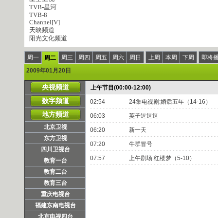
TVB-星河
TVB-8
Channel[V]
天映频道
阳光文化频道
周一
周三
周四
周五
周六
周日
上周
本周
下周
即将
周二
2009年01月20日
央视频道
上午节目(00:00-12:00)
数字频道
02:54
24集电视剧:婚后五年（14-16）
地方频道
06:03
英子逗逗逗
北京卫视
06:20
新一天
东方卫视
07:20
牛群冒号
四川卫视台
07:57
上午剧场:红楼梦（5-10）
教育一台
教育二台
教育三台
重庆电视台
福建东南电视台
北京电视四台