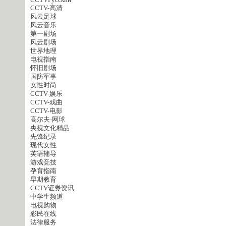
CCTVPусский
CCTV-高清
风云足球
风云音乐
第一剧场
风云剧场
世界地理
电视指南
怀旧剧场
国防军事
女性时尚
CCTV-娱乐
CCTV-戏曲
CCTV-电影
高尔夫·网球
央视文化精品
先锋纪录
现代女性
英语辅导
游戏竞技
孕育指南
早期教育
CCTV证券资讯
中学生频道
电视购物
彩民在线
法律服务