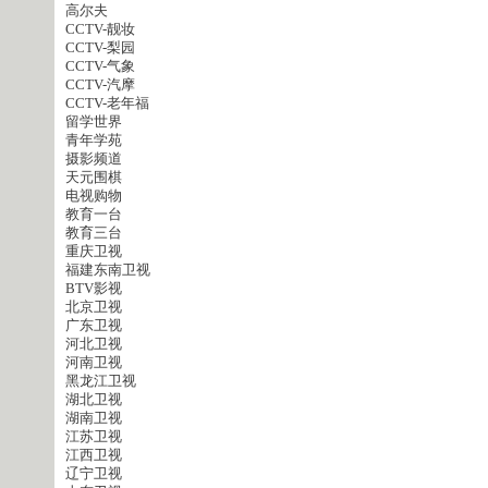
高尔夫
CCTV-靓妆
CCTV-梨园
CCTV-气象
CCTV-汽摩
CCTV-老年福
留学世界
青年学苑
摄影频道
天元围棋
电视购物
教育一台
教育三台
重庆卫视
福建东南卫视
BTV影视
北京卫视
广东卫视
河北卫视
河南卫视
黑龙江卫视
湖北卫视
湖南卫视
江苏卫视
江西卫视
辽宁卫视