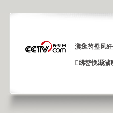
瀵逛笉璧凤紝
绋嶅悗灏濊