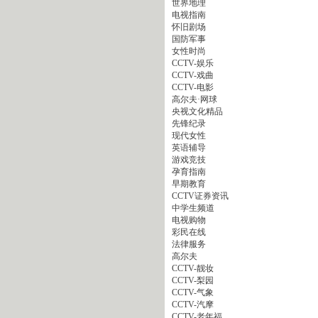
世界地理
电视指南
怀旧剧场
国防军事
女性时尚
CCTV-娱乐
CCTV-戏曲
CCTV-电影
高尔夫·网球
央视文化精品
先锋纪录
现代女性
英语辅导
游戏竞技
孕育指南
早期教育
CCTV证券资讯
中学生频道
电视购物
彩民在线
法律服务
高尔夫
CCTV-靓妆
CCTV-梨园
CCTV-气象
CCTV-汽摩
CCTV-老年福