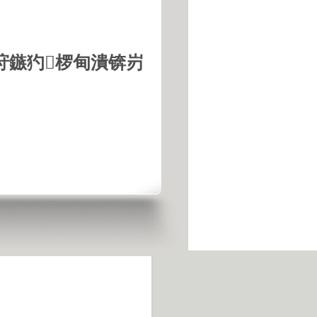
垨鏃犳椤甸潰锛岃