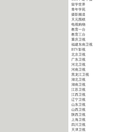
留学世界
青年学苑
摄影频道
天元围棋
电视购物
教育一台
教育三台
重庆卫视
福建东南卫视
BTV影视
北京卫视
广东卫视
河北卫视
河南卫视
黑龙江卫视
湖北卫视
湖南卫视
江苏卫视
江西卫视
辽宁卫视
山东卫视
山西卫视
陕西卫视
上海卫视
四川卫视
天津卫视