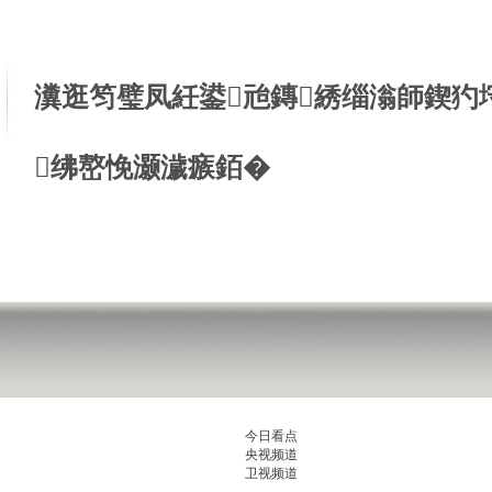
瀵逛笉璧凤紝鍙兘鏄綉缁滃師鍥犳
绋嶅悗灏濊瘯銆�
今日看点
央视频道
卫视频道