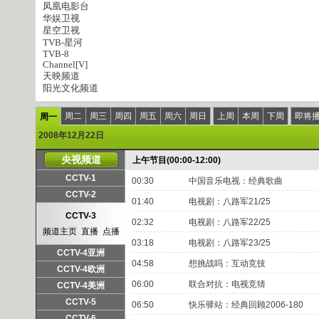
凤凰电影台
华娱卫视
星空卫视
TVB-星河
TVB-8
Channel[V]
天映频道
阳光文化频道
周二
周三
周四
周五
周六
周日
上周
本周
下周
即将
周一
2008年12月22日
央视频道
上午节目(00:00-12:00)
CCTV-1
00:30
中国音乐电视：经典歌曲
频道主页
直播
点播
CCTV-2
01:40
电视剧：八路军21/25
频道主页
直播
点播
CCTV-3
02:32
电视剧：八路军22/25
频道主页
直播
点播
03:18
电视剧：八路军23/25
CCTV-4亚洲
04:58
想挑战吗：互动竞技
频道主页
直播
点播
CCTV-4欧洲
06:00
联合对抗：电视竞猜
频道主页
直播
点播
CCTV-4美洲
频道主页
直播
点播
CCTV-5
06:50
快乐驿站：经典回顾2006-180
频道主页
直播
点播
CCTV-6