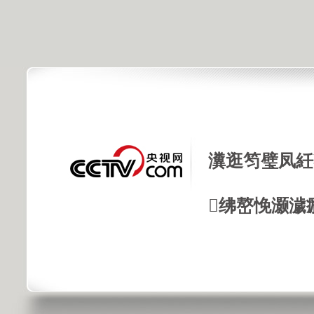
瀵逛笉璧凤紝
绋嶅悗灏濊