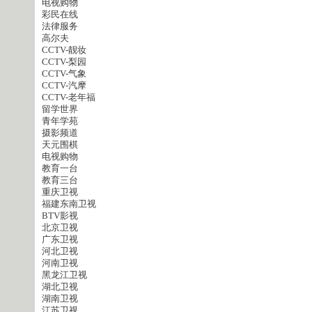
电视购物
彩民在线
法律服务
高尔夫
CCTV-靓妆
CCTV-梨园
CCTV-气象
CCTV-汽摩
CCTV-老年福
留学世界
青年学苑
摄影频道
天元围棋
电视购物
教育一台
教育三台
重庆卫视
福建东南卫视
BTV影视
北京卫视
广东卫视
河北卫视
河南卫视
黑龙江卫视
湖北卫视
湖南卫视
江苏卫视