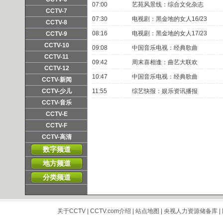
07:00
艺苑风景线：综合文化杂志
频道主页
直播
点播
CCTV-7
07:30
电视剧：黑金地的女人16/23
频道主页
直播
点播
CCTV-8
频道主页
直播
点播
08:16
电视剧：黑金地的女人17/23
CCTV-9
频道主页
直播
点播
CCTV-10
09:08
中国音乐电视：经典歌曲
频道主页
直播
点播
CCTV-11
09:42
周末喜相逢：曲艺大联欢
频道主页
直播
点播
CCTV-12
10:47
中国音乐电视：经典歌曲
频道主页
直播
点播
CCTV-新闻
频道主页
直播
点播
CCTV-少儿
11:55
综艺快报：娱乐资讯播报
频道主页
直播
点播
CCTV-音乐
频道主页
直播
点播
CCTV-E
频道主页
直播
点播
CCTV-F
频道主页
直播
点播
CCTV-高清
频道主页
直播
点播
数字频道
地方频道
分类频道
关于CCTV
|
CCTV.com介绍
|
站点地图
|
央视人力资源储备库
|