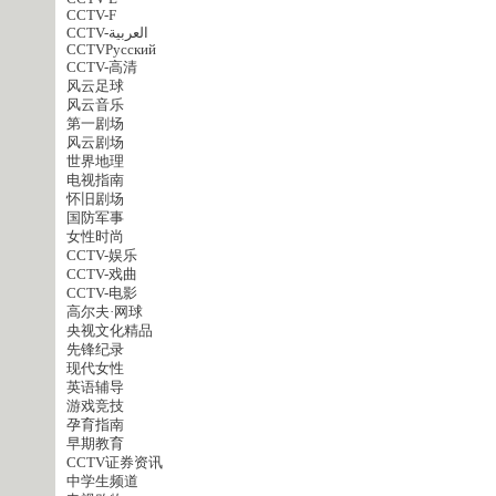
CCTV-F
CCTV-العربية
CCTVPусский
CCTV-高清
风云足球
风云音乐
第一剧场
风云剧场
世界地理
电视指南
怀旧剧场
国防军事
女性时尚
CCTV-娱乐
CCTV-戏曲
CCTV-电影
高尔夫·网球
央视文化精品
先锋纪录
现代女性
英语辅导
游戏竞技
孕育指南
早期教育
CCTV证券资讯
中学生频道