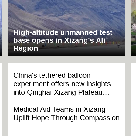
High-altitude unmanned test
base opens in Xizang's Ali
Region
China's tethered balloon
experiment offers new insights
into Qinghai-Xizang Plateau
ecosystem
Medical Aid Teams in Xizang
Uplift Hope Through Compassion