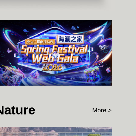
More >
Nature
More >