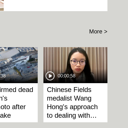
More >
:38
00:00:58
firmed dead
Chinese Fields
n's
medalist Wang
to after
Hong's approach
uake
to dealing with
difficult times