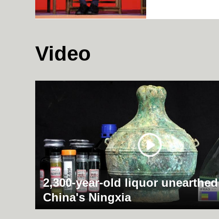
Video
2,300-year-old liquor unearthed
China's Ningxia