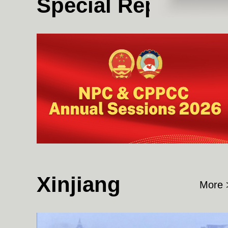
Special Reports
contributions
Xinjiang
More 