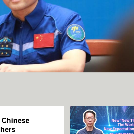
央博
非遗
文化
旅游
科普
健康
乐龄
阅读
云起
超级工厂
智敬中国
全民健康
颜选攻略
海洋
热播榜
总台企业白名单
s Chinese
thers