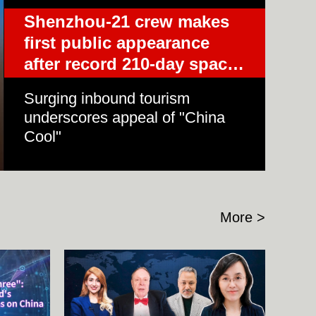
Shenzhou-21 crew makes first
艺术
汽车
数智
5G
产业+
public appearance after record
时尚
天气
才艺
网展
央央好物
210-day space mission
Surging inbound tourism
underscores appeal of
"China Cool"
More >