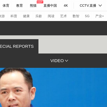
体育
教育
熊猫
直播中国
4K
CCTV.直播
式妙语
主持人
下载央视影音
热解读
天天学习
旅游
科普
健康
乐龄
阅读
艺术
数智
5G
产业+
纪录片网
国家大剧院
大型活动
ECIAL REPORTS
科技
法治
文娱
人物
公益
图片
VIDEO
习式妙语
央视快评
央视网评
光华锐评
锋面
频道
VR/AR
4K专区
全景新闻
请入列
人生第一次
人生第二次
年冬奥会
CBA
NBA
中超
国足
国际足球
网球
综
体育江湖
文化体育
冰雪道路
足球道路