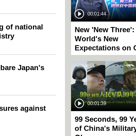
00:01:44
 of national
New 'New Three':
istry
World's New
Expectations on 
 bare Japan's
00:01:39
ures against
99 Seconds, 99 Y
of China's Militar