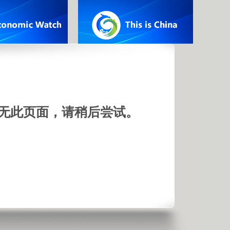
无此页面，请稍后尝试。
:01
00:00:19
huangbanna,
Guigang crowds
 how you say
line streets to
hen
honor departing
g someone
rescuers
first time?