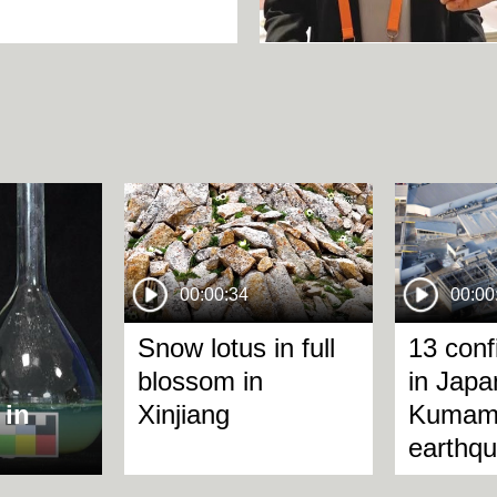
00:00:34
00:00
Snow lotus in full
13 con
blossom in
in Japa
 in
Xinjiang
Kumamo
earthq