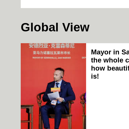
Global View
Mayor in S
the whole 
how beauti
is!