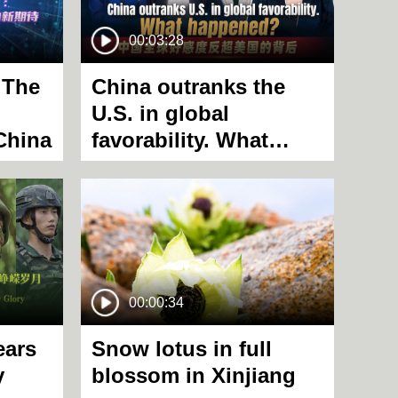
00:03:28
 The
China outranks the
U.S. in global
China
favorability. What
happened?
00:00:34
ears
Snow lotus in full
y
blossom in Xinjiang