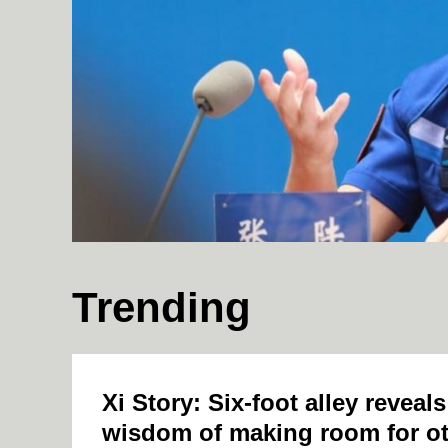
财经
教育
乡村振兴
生态环境
一带一路
大国智造
大国展会
大国保险
云顶对话
CCTV.节目官网
直播
节目单
栏目
片库
Surging inbound tourism underscores appeal of "China Cool"
4
/
Trending
Xi Story: Six-foot alley reveal
wisdom of making room for o