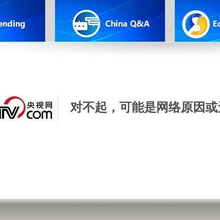
对不起，可能是网络原因或
00:02:08
00:01
ese
China's auto
In Xis
Global
industry embraces
is this
s
'ecosystem-based'
hello w
global expansion
meetin
for the 