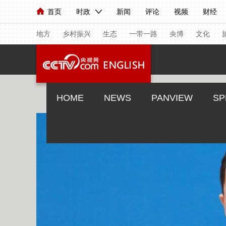
首页
时政
新闻
评论
视频
财经
人民领袖习近平
直播
海外频道
片库
iPanda
栏目大全
联播+
English
中国领导人
节目单
Монгол
听音
央视快评
微视频
习
地方
乡村振兴
生态
一带一路
央博
文化
总台春晚
网络春晚
共产党员网
秧纪录
HOME
NEWS
PANVIEW
SP
新闻
国内
国际
评论
经济
军事
人民领袖习近平
联播+
热解读
天天学习
视频
小央视频
小央直播
直播中国
熊猫
现场
前线
比划
快看
蓝海中国
新兵
体育
直播
竞猜
2026年世界杯
2026
VIP会员
CCTV奥林匹克频道
生活体育大会