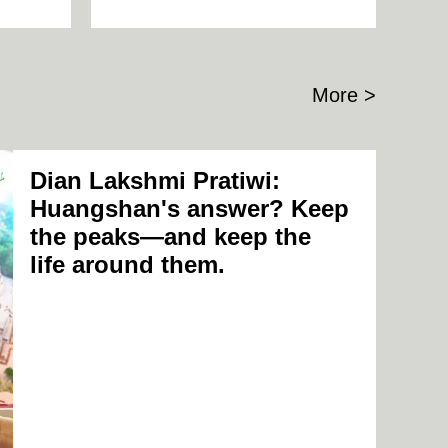
More >
Dian Lakshmi Pratiwi:
Huangshan's answer? Keep
the peaks—and keep the
life around them.