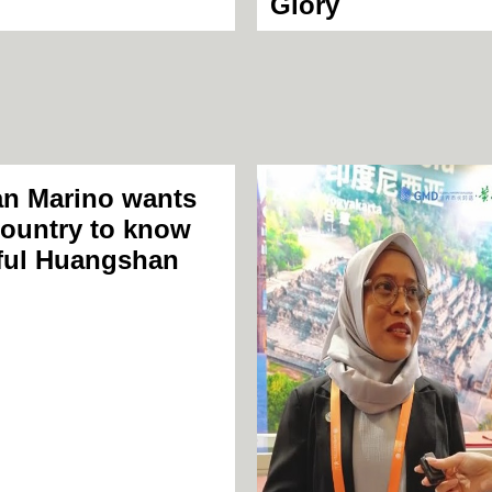
Glory
an Marino wants
country to know
ful Huangshan