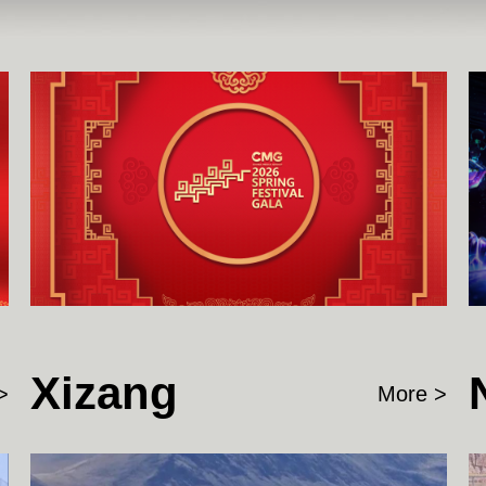
Xizang
>
More >