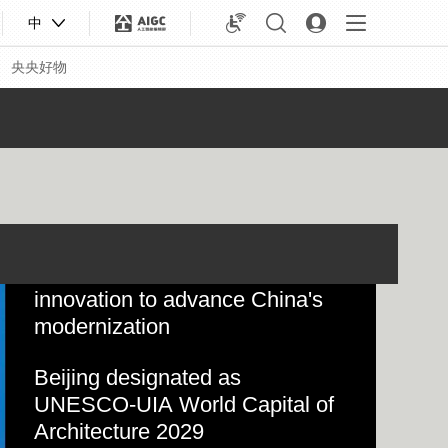
中
央央好物
Xi underscores sci-tech
innovation to advance China's
modernization
Beijing designated as
合体育
亚冬会
UNESCO-UIA World Capital of
Architecture 2029