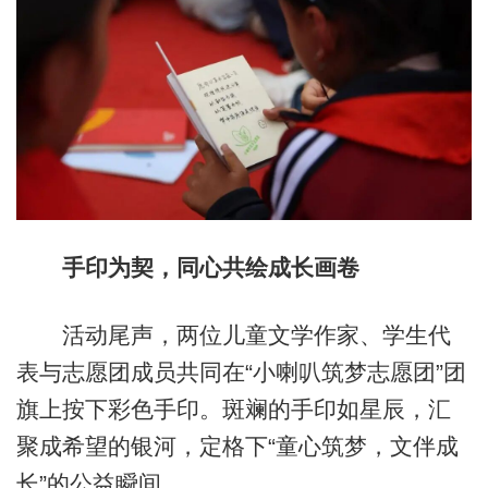
手印为契，同心共绘成长画卷
活动尾声，两位儿童文学作家、学生代
表与志愿团成员共同在“小喇叭筑梦志愿团”团
旗上按下彩色手印。斑斓的手印如星辰，汇
聚成希望的银河，定格下“童心筑梦，文伴成
长”的公益瞬间。