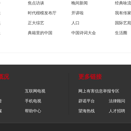
播
焦点访谈
晚间新闻
经典咏
法
时代楷模发布厅
开讲啦
我有传
然
正大综艺
人口
国际艺
眼
典籍里的中国
中国诗词大会
生活圈
概况
更多链接
互联网电视
网上有害信息举报专区
音
手机电视
辟谣平台
法律顾问
媒
帮助中心
望海热线
人才招聘