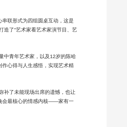
艺术
汽车
数智
5G
产业+
时尚
天气
才艺
网展
央央好物
心串联形式为四组圆桌互动，这是
打造了“艺术家看艺术家演节目、艺
中青年艺术家，以及12岁的陈哈
创作心得与人生感悟，实现艺术精
弥补了未能现场出席的遗憾，也让
晚会最核心的情感内核——家有一