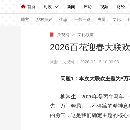
首页
时政
新闻
评论
视频
财经
人民领袖习近平
直播
海外频道
片库
iPanda
栏目大全
联播+
English
中国领导人
节目单
Монгол
听音
央视快评
微视频
习
地方
乡村振兴
生态
一带一路
央博
文化
央视网
>
文化频道
总台春晚
网络春晚
共产党员网
秧纪录
2026百花迎春大联
来源：央视网 | 2026-02-15 10:00:03
新闻
国内
国际
评论
经济
军事
人民领袖习近平
联播+
热解读
天天学习
问题1：本次大联欢主题为“万
视频
小央视频
小央直播
直播中国
熊猫
柳常生：2026年是丙午马年，
现场
前线
比划
快看
蓝海中国
新兵
先、万马奔腾、马不停蹄的精神意
体育
直播
的勇气，这是我们确定主题的核
竞猜
2026年世界杯
2026
VIP会员
CCTV奥林匹克频道
生活体育大会