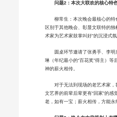
问题2：本次大联欢的核心
财经
教育
乡村振兴
生态环境
一带一路
大国智造
大国展会
大国保险
云顶对话
柳常生：本次晚会最核心的特色的
区别于其他晚会、彰显文联特的独
术家为艺术家鼓掌叫好”的沉浸式
CCTV.节目官网
圆桌环节邀请了张勇手、李明启、
直播
节目单
栏目
片库
琳（年纪最小的“百花奖”得主）
神的薪火相传。
对于无法到现场的老艺术家，我
文艺界的前辈后辈更有“回家”的
老，如有一宝；薪火相传，方