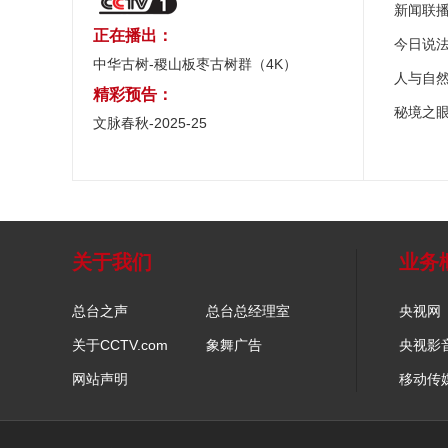
新闻联
正在播出：
今日说
中华古树-稷山板枣古树群（4K）
人与自
精彩预告：
秘境之
文脉春秋-2025-25
关于我们
业务
总台之声
总台总经理室
央视网
关于CCTV.com
象舞广告
央视影
网站声明
移动传