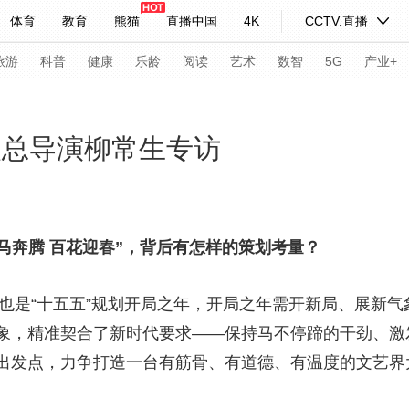
体育
教育
熊猫
直播中国
4K
CCTV.直播
式妙语
主持人
下载央视影音
热解读
天天学习
旅游
科普
健康
乐龄
阅读
艺术
数智
5G
产业+
纪录片网
国家大剧院
大型活动
欢总导演柳常生专访
科技
法治
文娱
人物
公益
图片
习式妙语
央视快评
央视网评
光华锐评
锋面
马奔腾 百花迎春”，背后有怎样的策划考量？
频道
VR/AR
4K专区
全景新闻
也是“十五五”规划开局之年，开局之年需开新局、展新气
请入列
人生第一次
人生第二次
象，精准契合了新时代要求——保持马不停蹄的干劲、激
心出发点，力争打造一台有筋骨、有道德、有温度的文
年冬奥会
CBA
NBA
中超
国足
国际足球
网球
综
体育江湖
文化体育
冰雪道路
足球道路