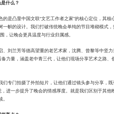
特色是什么？
央博
非遗
文化
旅游
科普
健康
乐龄
阅读
云起
超级工厂
智敬中国
全民健康
颜选攻略
海洋
是凸显中国文联“文艺工作者之家”的核心定位，其核
树一帜的设计。我们打破传统晚会单纯的节目堆砌模式，
氛围，让晚会更具温度与行业归属感。
刘兰芳等德高望重的老艺术家，沈腾、曾黎等中坚力量
热播榜
总台企业白名单
等后备力量，涵盖老中青三代，让他们现场分享艺术之路、
们专门拍摄了外拍短片，让他们通过镜头参与分享，既
感觉，进一步提升了晚会的情感厚度。就是我们区别于其他
能永续。