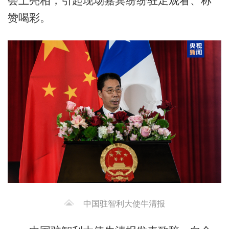
会上亮相，引起现场嘉宾纷纷驻足观看、称
赞喝彩。
中国驻智利大使牛清报