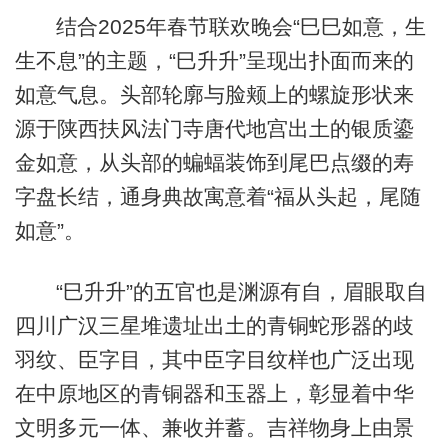
结合2025年春节联欢晚会“巳巳如意，生
生不息”的主题，“巳升升”呈现出扑面而来的
如意气息。头部轮廓与脸颊上的螺旋形状来
源于陕西扶风法门寺唐代地宫出土的银质鎏
金如意，从头部的蝙蝠装饰到尾巴点缀的寿
字盘长结，通身典故寓意着“福从头起，尾随
如意”。
“巳升升”的五官也是渊源有自，眉眼取自
四川广汉三星堆遗址出土的青铜蛇形器的歧
羽纹、臣字目，其中臣字目纹样也广泛出现
在中原地区的青铜器和玉器上，彰显着中华
文明多元一体、兼收并蓄。吉祥物身上由景