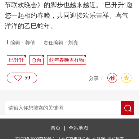
节联欢晚会》的脚步也越来越近。“巳升升”邀
您一起相约春晚，共同迎接欢乐吉祥、喜气
洋洋的乙巳蛇年。
编辑：郭倩
责任编辑：刘亮
巳升升
总台
蛇年春晚吉祥物
59
分享：
首页
|
全站地图
京ICP备10003349号-1
中央广播电视总台
央视网
版权所有