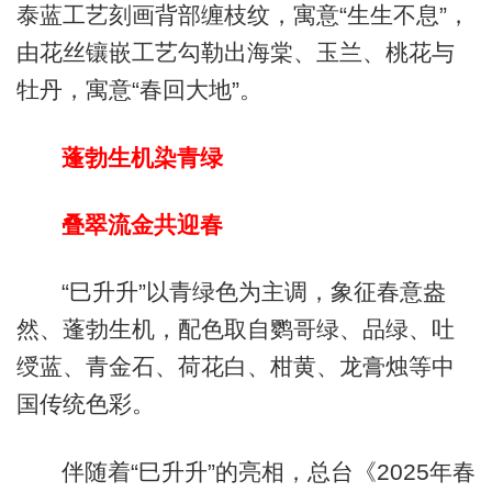
泰蓝工艺刻画背部缠枝纹，寓意“生生不息”，
由花丝镶嵌工艺勾勒出海棠、玉兰、桃花与
牡丹，寓意“春回大地”。
蓬勃生机染青绿
叠翠流金共迎春
“巳升升”以青绿色为主调，象征春意盎
然、蓬勃生机，配色取自鹦哥绿、品绿、吐
绶蓝、青金石、荷花白、柑黄、龙膏烛等中
国传统色彩。
伴随着“巳升升”的亮相，总台《2025年春