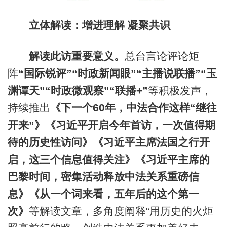
立体解读：增进理解 凝聚共识
解读
此访
重要意义。
总台言论评论矩
阵
“
国际
锐评”
“
时政新闻眼”“主播说联播”“玉
渊谭天”“时政微观察”“联播+”
等积极发声，
持续推出
《下
一个
60年，
中法合作这样“
继
往
开来”》
《习近平开启今年首访，一次值得期
待的历史性访问》《习近平主席法国之行开
启，这三个信息值得关注》《习
近平主席的
巴黎时间，密集活动释放中法关系重磅信
息》
《从一个词来看，五年后的这个第一
次》
等解读文章，多角度阐释“用历史的火炬