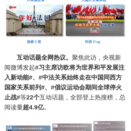
互动话题全网热议。
聚焦此访，央视新
闻微博发起
#习主席访欧将为世界和平发展注
入新动能#、#中法关系始终走在中国同西方
国家关系前列#、#倡议运动会期间全球停火
止战#
等
22个
互动话题，全部登上热搜榜，总
阅读量
超
4
.
9亿
。