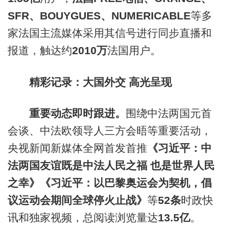
SFR、BOUYGUES、NUMERICABLE
等多
家法国主流媒体采用其信号进行同步直播和
报道，触达约
2010万
法国用户。
精彩记录：大国外交 高光呈现
重要动态即时跟进。
围绕中法两国元首
会谈、中法欧领导人三方会晤等重要活动，
央视新闻新媒体全网首发首推
《习近平：中
法两国友谊既是中法人民之福 也是世界人民
之幸》《习近平：以巴黎奥运会为契机，倡
议运动会期间全球停火止战》
等
52条
时政快
讯和独家视频，总阅读浏览量达
13.5亿
。