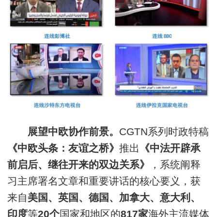
展望中欧协作前景。
CGTN系列时政特稿
《中欧头条：友谊之桥》
推出
《中法开辟承
前启后、继往开来的双边关系》
，系统阐释
习主席署名文章和重要讲话的核心要义，获
来自
美国、英国、德国、加拿大、意大利、
印度
等
20个
国家和地区的
817家
海外主流媒体