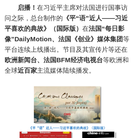
启播！
在习近平主席对法国进行国事访
问之际，总台制作的
《平“语”近人——习近
平喜欢的典故》（国际版）
在
法国
“每日影
像”DailyMotion、法国《创业》媒体集团
等
平台连续上线播出。节目及其宣传片等还在
欧洲新闻台、
法国
BFM经济
电视台
等欧洲和
全球
近百家
主流媒体陆续播发。