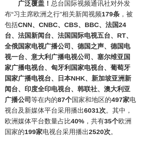
广泛覆盖！
总台国际视频通讯社对外发
布“习主席欧洲之行”相关新闻视频
179条
，被
包括
CNN、CNBC、CBS、BBC、法国24
台、法国新闻台、法国国际电视五台、RT、
全俄国家电视广播公司、德国之声、德国电
视一台、意大利广播电视公司、塞尔维亚国
家广播电视台、匈牙利国家电视台、葡萄牙
国家广播电视台、日本NHK、新加坡亚洲新
闻台、印度全印电视台、韩联社、澳大利亚
广播公司
等在内的
87个
国家和地区的
497家
电
视台及新媒体平台采用播出
6031次
。其中，
欧洲媒体平台数量占比
40%
，共有
35个
欧洲
国家的
199家
电视台采用播出
2520次
。