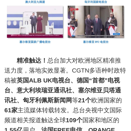
精准触达！
总台加大对欧洲地区精准推
送力度，落地实效显著。CGTN多语种时政特
稿被
英国ALB UK电视台、德国“首都”电视
台、意大利埃瑞亚通讯社、塞尔维亚贝塔通
讯社、匈牙利佩斯新闻网
等
21个
欧洲国家的
61家
主流媒体转载转发。总台央视中文国际
频道相关报道触达全球
109个
国家和地区的
1.55亿
用户，
法国FREE电信、ORANGE、