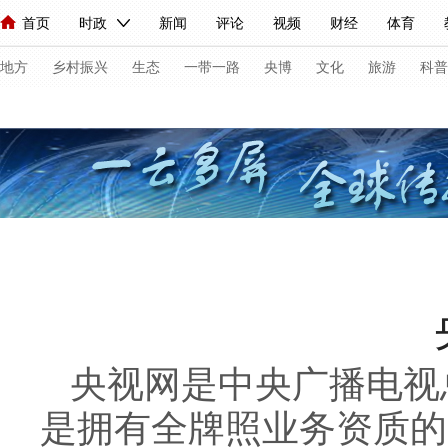
首页
时政
新闻
评论
视频
财经
体育
人民领袖习近平
直播
海外频道
片库
iPanda
栏目大全
联播+
English
中国领导人
节目单
Монгол
听音
央视快评
微视频
习式妙语
主持人
下
地方
乡村振兴
生态
一带一路
央博
文化
旅游
科普
总台春晚
网络春晚
共产党员网
秧纪录
纪录片网
新闻
国内
国际
评论
经济
军事
科技
法
人民领袖习近平
联播+
热解读
天天学习
习式妙语
视频
小央视频
小央直播
直播中国
熊猫频道
V
现场
前线
比划
快看
蓝海中国
新兵请入列
央视网是中央广播电视
体育
直播
竞猜
2026年世界杯
2026年冬奥会
是拥有全牌照业务资质的
VIP会员
CCTV奥林匹克频道
生活体育大会
体育江湖