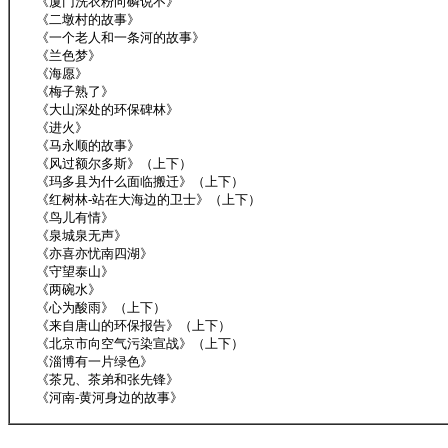
《厦门洗衣粉向磷说不》
《二墩村的故事》
《一个老人和一条河的故事》
《兰色梦》
《海愿》
《梅子熟了》
《大山深处的环保碑林》
《进火》
《马永顺的故事》
《风过额尔多斯》（上下）
《玛多县为什么面临搬迁》（上下）
《红树林-站在大海边的卫士》（上下）
《鸟儿有情》
《泉城泉无声》
《亦喜亦忧南四湖》
《守望泰山》
《两碗水》
《心为酸雨》（上下）
《来自唐山的环保报告》（上下）
《北京市向空气污染宣战》（上下）
《淄博有一片绿色》
《茶兄、茶弟和张先锋》
《河南-黄河身边的故事》