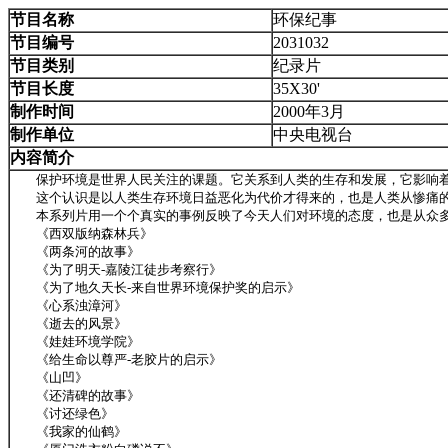
节目名称
环保纪事
节目编号
2031032
节目类别
纪录片
节目长度
35X30'
制作时间
2000年3月
制作单位
中央电视台
内容简介
保护环境是世界人民关注的课题。它关系到人类的生存和发展，它影响着
这个认识是以人类生存环境日益恶化为代价才得来的，也是人类从惨痛的
本系列片用一个个真实的事例反映了今天人们对环境的态度，也是从众多
《西双版纳森林兵》
《两条河的故事》
《为了明天-嘉陵江徒步考察行》
《为了地久天长-来自世界环境保护奖的启示》
《心系浊漳河》
《逝去的风景》
《娃娃环境学院》
《给生命以尊严-老胶片的启示》
《山凹》
《还清碑的故事》
《讨还绿色》
《我家的仙鹤》