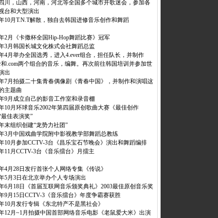
四川，山西，河南，河北等全国多个城市开歌迷会，参加各
视台和大型演出
01年10月T.N.T解散，独自去韩国进修音乐创作和舞蹈
02年2月《卡撒杯全国Hip-Hop舞蹈比赛》冠军
02年3月韩国长城文化株式会社舞蹈总监
02年4月举办全国选秀，进入4.ever组合，担任队长，并制作
ever和.com两个组合的音乐，编舞。再次前往韩国培训并参加世
演出
02年7月拍摄二十集青春偶像剧《青春中国》，并制作和演唱这
的主题曲
02年9月成立自己的影音工作室和录音棚
02年10月环球音乐2002年第四届原创歌曲大赛《最佳创作
“最佳表演奖”
02年末组织创建“龙势力社团”
03年3月中国戏曲学院附中影视教学部舞蹈总教练
03年10月参加CCTV-3台《昌乐宝石节晚会》演出和舞蹈编排
03年11月CCTV-3台《音乐擂台》月擂主
04年4月28日发行首张个人网络专集《传说》
04年5月3日在北京举办个人专场演出
04年6月18日《首届互联网音乐颁奖典礼》2003最佳原创音乐奖
04年9月15日CCTV-3《音乐擂台》年度争霸赛获胜
04年10月发行专辑《东北特产不是黑社会》
04年12月~1月拍摄中国首部网络音乐电影《老鼠爱大米》出演