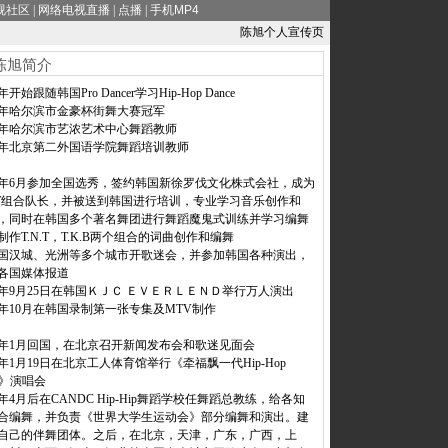
视社区
|
网络电视直播
|
点播
|
手机MP4
陈旭个人宣传页
陈旭简介
4年开始跟随韩国Pro Dancer学习Hip-Hop Dance
97年哈尔滨市金豪杯街舞大赛冠军
98年哈尔滨市艺浓艺术中心舞蹈教师
99年北京第二外国语学院舞蹈培训教师
00年6月参加全国选秀，签约韩国新徐罗伐文化株式会社，成为
N.T组合队长，并被送到韩国进行培训，专业学习音乐创作和
P，同时在韩国多个著名舞团进行舞蹈魔鬼式训练并学习编舞
制作T.N.T，T.K.B两个组合的词曲创作和编舞
国汉城、光洲等多个城市开歌迷会，并参加韩国各种演出，
各国媒体报道
00年9月25日在韩国ＫＪＣ ＥＶＥＲＬＥＮＤ举行万人演出
00年10月在韩国录制第一张专集及MTV制作
01年1月回国，在北京召开新闻发布会和歌迷见面会
01年1月19日在北京工人体育馆举行《牵福飘一代Hip-Hop
B》演唱会
01年4月后在CANDC Hip-Hip舞蹈学校任舞蹈总教练，给各知
合编舞，并负责《世界大学生运动会》部分编舞和演出。建
自己的伴舞团体。之后，在北京，天津，广东，广西，上