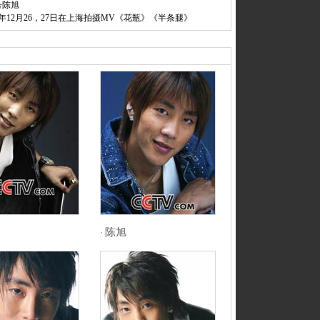
号陈旭
04年12月26，27日在上海拍摄MV《花瓶》《半条腿》
陈旭
·