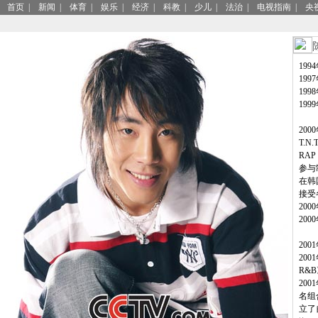
首页
|
新闻
|
体育
|
娱乐
|
经济
|
科教
|
少儿
|
法治
|
电视指南
|
央
199
19
19
19
20
T.
RA
参与
在韩
接受
20
20
20
20
R&
20
名组
立了