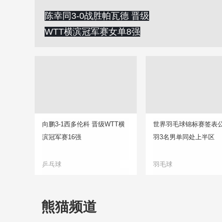
陈幸同3-0战胜帕瓦德 晋级
WTT横滨冠军赛女单8强
向鹏3-1西多伦科 晋级WTT横
世界羽毛球锦标赛签表公
滨冠军赛16强
羽3名男单同处上半区
乒乓球
羽毛球
熊猫频道