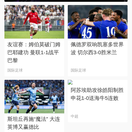
友谊赛：姆伯莫破门姆
佩德罗双响凯塞多世界
巴耶建功 曼联1-1战平
波 切尔西3-0胜米兰
巴黎
国际足球
国际足球
阿苏埃助攻徐皓阳制胜
申花1-0送海牛5连败
中超
斯坦丘再施“魔法” 大连
英博又赢德比