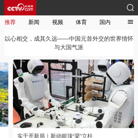
推荐
新闻
视频
体育
国内
国际
以心相交，成其久远——中国元首外交的世界情怀
与大国气派
实干开新局｜新动能顶“梁”立柱