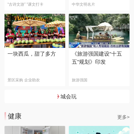
“古诗文游” “课文打卡
中华文明名片
一块西瓜，甜了多方
《旅游强国建设“十五
五”规划》印发
景区采购 企业助农
旅游强国
城会玩
健康
更多>