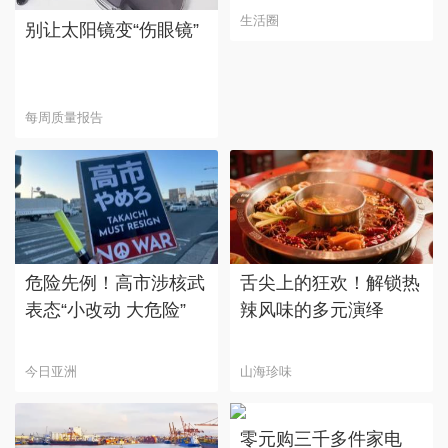
生活圈
别让太阳镜变“伤眼镜”
每周质量报告
危险先例！高市涉核武
舌尖上的狂欢！解锁热
表态“小改动 大危险”
辣风味的多元演绎
今日亚洲
山海珍味
零元购三千多件家电