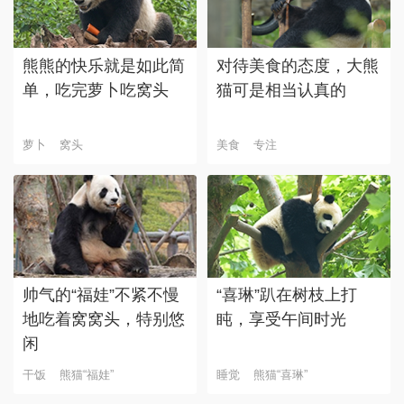
熊熊的快乐就是如此简
对待美食的态度，大熊
单，吃完萝卜吃窝头
猫可是相当认真的
萝卜
窝头
美食
专注
帅气的“福娃”不紧不慢
“喜琳”趴在树枝上打
地吃着窝窝头，特别悠
盹，享受午间时光
闲
干饭
熊猫“福娃”
睡觉
熊猫“喜琳”