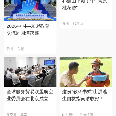
祁连山下藏了个 “高原
桃花源”
青海
祁连山
2026中国—东盟教育
交流周圆满落幕
贵州
东盟
全球服务贸易联盟航空
这份“教科书式”山洪逃
业委员会在北京成立
生自救指南请收好！
航空业
北京
山洪逃生
自救指南