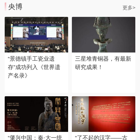
央博
更多>
“景德镇手工瓷业遗
三星堆青铜器，有最新
存”成功列入《世界遗
研究成果！
产名录》
“肇兴中国：秦·大一统
“了不起的汉字——古