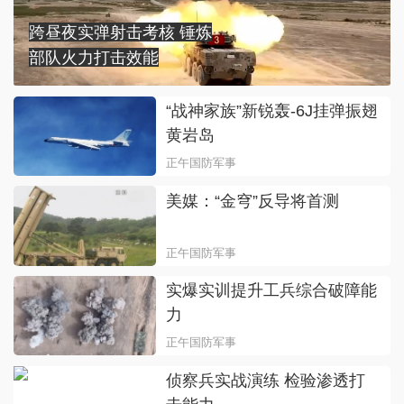
跨昼夜实弹射击考核 锤炼
部队火力打击效能
“战神家族”新锐轰-6J挂弹振翅
黄岩岛
正午国防军事
美媒：“金穹”反导将首测
正午国防军事
实爆实训提升工兵综合破障能
力
正午国防军事
侦察兵实战演练 检验渗透打