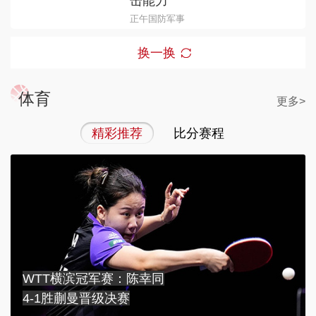
击能力
正午国防军事
换一换
体育
更多>
精彩推荐
比分赛程
WTT横滨冠军赛：陈幸同
4-1胜蒯曼晋级决赛