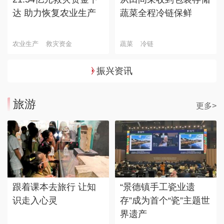
达 助力恢复农业生产
蔬菜全程冷链保鲜
农业生产
救灾资金
蔬菜
冷链
振兴资讯
旅游
更多>
跟着课本去旅行 让知
“景德镇手工瓷业遗
识走入心灵
存”成为首个“瓷”主题世
界遗产