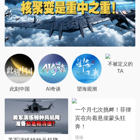
不被定义的
TA
此刻中国
AI奇谈
望海观潮
一个月七次挑衅！菲律
宾在向着悬崖蒙头狂
奔！
现场