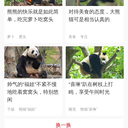
熊熊的快乐就是如此简
对待美食的态度，大熊
单，吃完萝卜吃窝头
猫可是相当认真的
萝卜
窝头
美食
专注
帅气的“福娃”不紧不慢
“喜琳”趴在树枝上打
地吃着窝窝头，特别悠
盹，享受午间时光
闲
干饭
熊猫“福娃”
睡觉
熊猫“喜琳”
换一换