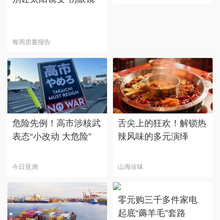
每周质量报告
危险先例！高市涉核武
舌尖上的狂欢！解锁热
表态“小改动 大危险”
辣风味的多元演绎
今日亚洲
山海珍味
零元购三千多件家电
起底“薅羊毛”套路