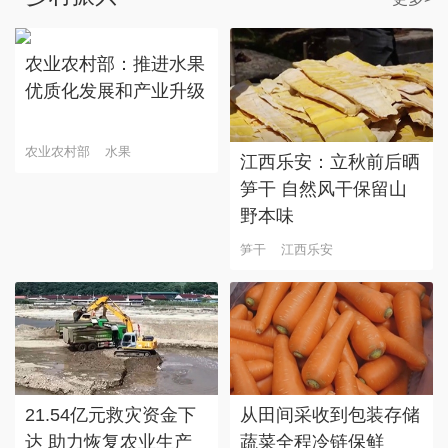
农业农村部：推进水果
优质化发展和产业升级
农业农村部
水果
江西乐安：立秋前后晒
笋干 自然风干保留山
野本味
笋干
江西乐安
21.54亿元救灾资金下
从田间采收到包装存储
达 助力恢复农业生产
蔬菜全程冷链保鲜