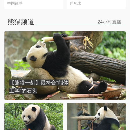
中国篮球
乒乓球
熊猫频道
24小时
直播
【熊猫一刻】最符合“熊体
工学”的石头