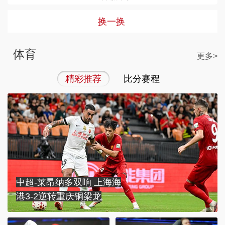
换一换
体育
更多>
精彩推荐
比分赛程
中超-莱昂纳多双响 上海海
港3-2逆转重庆铜梁龙