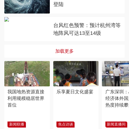
登陆
台风红色预警：预计杭州湾等
地阵风可达13至14级
加载更多
我国地热资源直接
乐享夏日文化盛宴
广东深圳：
利用规模稳居世界
经济体外国
首位
热度持续攀
新闻联播
焦点访谈
新闻直播间