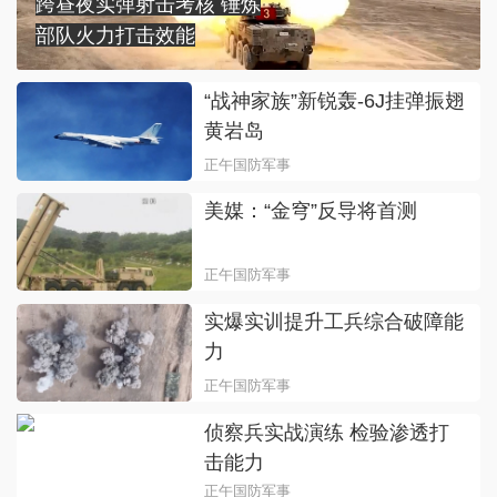
跨昼夜实弹射击考核 锤炼
部队火力打击效能
“战神家族”新锐轰-6J挂弹振翅
黄岩岛
正午国防军事
美媒：“金穹”反导将首测
正午国防军事
实爆实训提升工兵综合破障能
力
正午国防军事
侦察兵实战演练 检验渗透打
击能力
正午国防军事