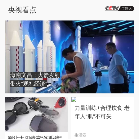
央视看点
海南文昌：火箭发射
带火“观礼经济”
力量训练+合理饮食 老
年人“肌”不可失
生活圈
别让太阳镜变“伤眼镜”