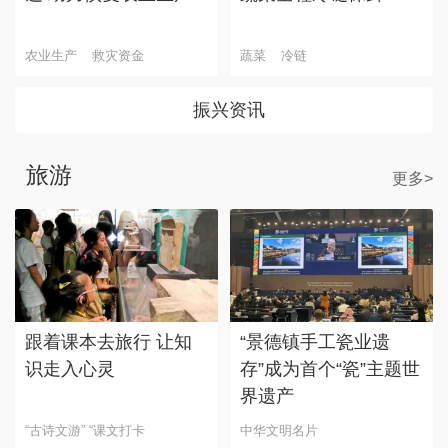
农业生产
救灾资金
蔬菜
冷链
振兴资讯
旅游
更多>
跟着课本去旅行 让知
“景德镇手工瓷业遗
识走入心灵
存”成为首个“瓷”主题世
界遗产
“古诗文游” “课文打卡
中华文明名片