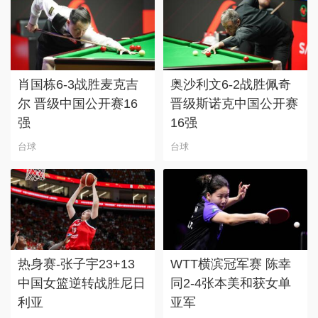
肖国栋6-3战胜麦克吉
奥沙利文6-2战胜佩奇
尔 晋级中国公开赛16
晋级斯诺克中国公开赛
强
16强
台球
台球
热身赛-张子宇23+13
WTT横滨冠军赛 陈幸
中国女篮逆转战胜尼日
同2-4张本美和获女单
利亚
亚军