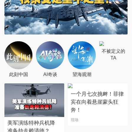
不被定义的
TA
此刻中国
AI奇谈
望海观潮
一个月七次挑衅！菲律
宾在向着悬崖蒙头狂
奔！
现场
美军演练特种兵机降
准备劫走赖清德？