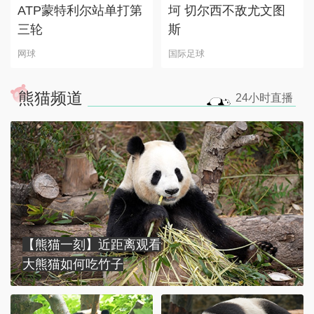
ATP蒙特利尔站单打第
坷 切尔西不敌尤文图
三轮
斯
网球
国际足球
熊猫频道
24小时
直播
【熊猫一刻】近距离观看
大熊猫如何吃竹子