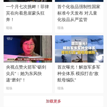
一个月七次挑衅！菲律
首个化妆品强制性国家
宾在向着悬崖蒙头狂
标准今天发布 对儿童
奔！
化妆品从严监管
现场
现场
央视点赞火箭军“砺剑
首次曝光！解放军多军
尖兵”：她为东风快
种全体系 模拟打击“敌
递“磨剑”！
航母编队”
现场
现场
加载更多