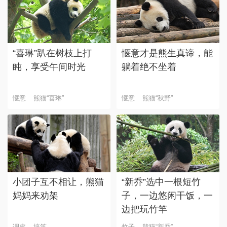
“喜琳”趴在树枝上打
惬意才是熊生真谛，能
盹，享受午间时光
躺着绝不坐着
惬意
熊猫“喜琳”
惬意
熊猫“秋野”
小团子互不相让，熊猫
“新乔”选中一根短竹
妈妈来劝架
子，一边悠闲干饭，一
边把玩竹竿
调皮
搞笑
竹子
熊猫“新乔”