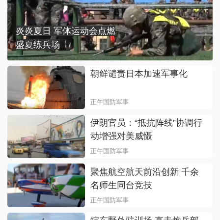
炎炎夏日 军体运动会点燃
盛夏练兵场
朝鲜谴责日本加速军事化
正午国防军事
伊朗官员：“抵抗阵线”协调行
动增强对美威慑
正午国防军事
聚焦航空航天前沿创新 千余
名师生同台竞技
正午国防军事