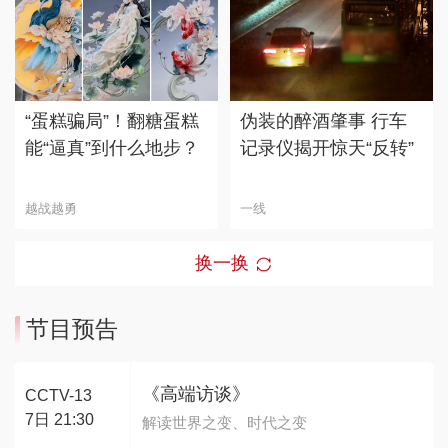
“蛋糕骗局”！翻糖蛋糕
伪装的醉酒肇事 行车
能“逼真”到什么地步？
记录仪揭开惊天“反转”
越战越勇
一线
换一换
节目预告
《高端访谈》
CCTV-13
7日 21:30
解读世界之变、时代之变