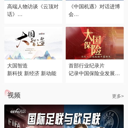
高端人物访谈《云顶对
《中国机遇》对话进博
话》
会
对话时代标志 记录思
赴东方之约，享中国机
考丰度
遇。
大国智造
首部行业纪录片
新科技 新经济 新动能
记录中国保险业发展历
程
视频
更多>