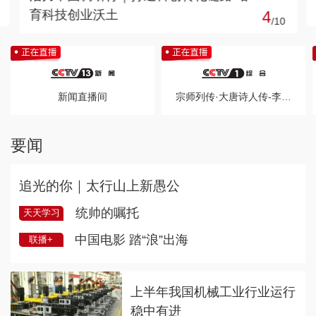
活文旅新体验
5
/
10
新闻直播间
宗师列传·大唐诗人传-李商隐
要闻
追光的你｜太行山上新愚公
统帅的嘱托
天天学习
中国电影 踏“浪”出海
联播+
上半年我国机械工业行业运行
稳中有进