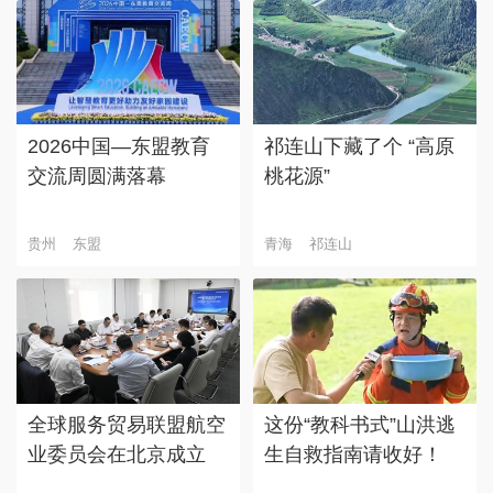
2026中国—东盟教育
祁连山下藏了个 “高原
交流周圆满落幕
桃花源”
贵州
东盟
青海
祁连山
全球服务贸易联盟航空
这份“教科书式”山洪逃
业委员会在北京成立
生自救指南请收好！