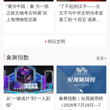
“肇兴中国：秦·大一统
“了不起的汉字——古
之路文物考古特展”在
文字与中华文明传承发
上海博物馆启幕
展工程‘十四五’成果
展”在国博展出
何以文明
象舞指数
更多>
从“一键成片”到“一人剧
象舞指数｜短视频周榜
组”
（2026年7月19日—7