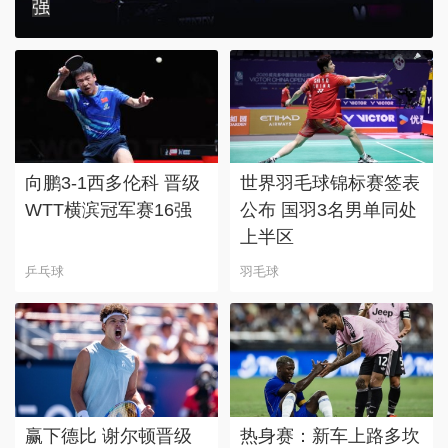
强
向鹏3-1西多伦科 晋级
世界羽毛球锦标赛签表
WTT横滨冠军赛16强
公布 国羽3名男单同处
上半区
乒乓球
羽毛球
赢下德比 谢尔顿晋级
热身赛：新车上路多坎