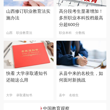
山西修订职业教育法实
高分段考生显著增加！
施办法
多所职业本科投档最高
分超600分
山西
职业教育法
职业本科
分数线
快看 大学录取通知书
从县中来的名校生，如
还能这么用
何面对新挑战
大学
录取通知书
县中
名校生
中国教育观察