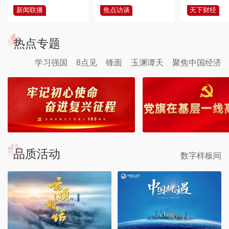
新闻联播
焦点访谈
天下财经
热点专题
学习强国
8点见
锋面
玉渊谭天
聚焦中国经济
品质活动
数字样板间