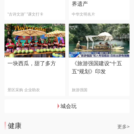
界遗产
“古诗文游” “课文打卡
中华文明名片
一块西瓜，甜了多方
《旅游强国建设“十五
五”规划》印发
景区采购 企业助农
旅游强国
城会玩
健康
更多>