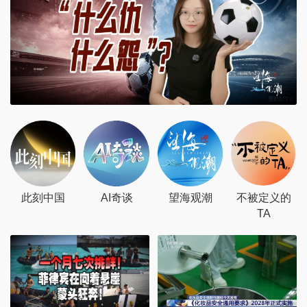
此刻中国
AI奇谈
望海观潮
不被定义的
TA