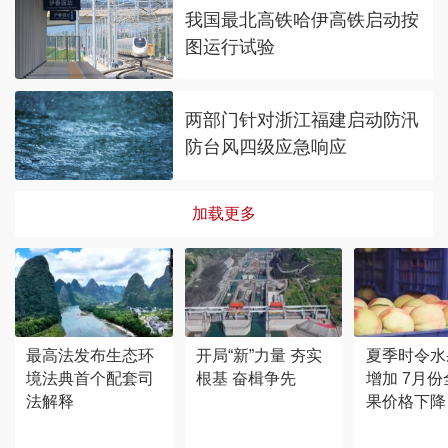
我国最北高铁哈伊高铁启动按
图运行试验
两部门针对浙江福建启动防汛
防台风四级应急响应
加载更多
最高法发布生态环
开局“新”力量 夯实
夏季时令水
境法典首个配套司
根基 奋楫争先
增加 7月
法解释
果价格下降