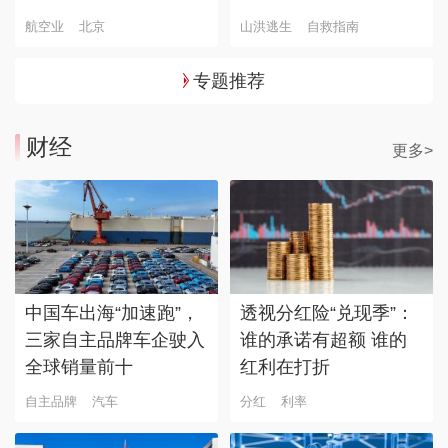
航空业
北京
山洪逃生
自救指南
专题推荐
财经
更多>
中国车出海“加速跑”，
透视分红险“兑现季”：
三家自主品牌车企驶入
谁的承诺有超额 谁的
全球销量前十
红利在打折
自主品牌
汽车
分红
利率