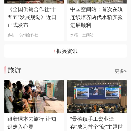
《全国供销合作社“十
中国空间站：首次在轨
五五”发展规划》近日
连续培养两代水稻实验
正式发布
进展顺利
乡村
供销合作社
水稻
空间站
振兴资讯
旅游
更多>
跟着课本去旅行 让知
“景德镇手工瓷业遗
识走入心灵
存”成为首个“瓷”主题世