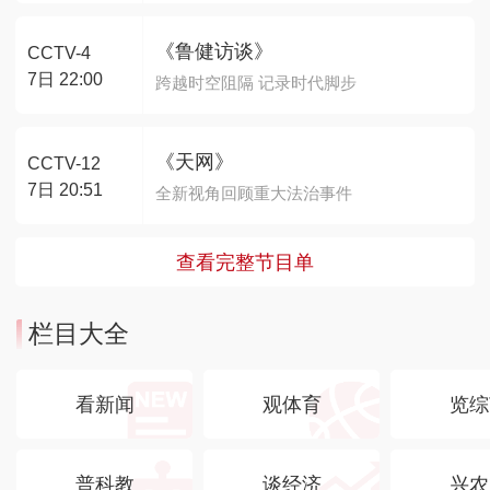
《鲁健访谈》
CCTV-4
7日 22:00
跨越时空阻隔 记录时代脚步
《天网》
CCTV-12
7日 20:51
全新视角回顾重大法治事件
查看完整节目单
栏目大全
看新闻
观体育
览综
普科教
谈经济
兴农