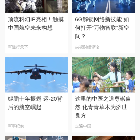
顶流科幻IP亮相！触摸
6G解锁网络新技能 如
中国航空未来构想
何打开“万物智联”新空
间？
军迷行天下
央视财经评论
鲲鹏十年振翅 运-20背
这里的中医之道尊崇自
后的航空崛起
然 化青青草木为济世
良方
军事纪实
走遍中国