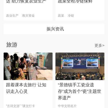
达 助力恢复农业生产
蔬菜全程冷链保鲜
农业生产
救灾资金
蔬菜
冷链
振兴资讯
旅游
更多>
跟着课本去旅行 让知
“景德镇手工瓷业遗
识走入心灵
存”成为首个“瓷”主题世
界遗产
“古诗文游” “课文打卡
中华文明名片