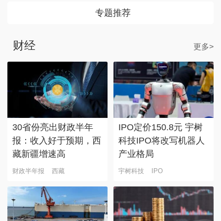
专题推荐
财经
更多>
30省份亮出财政半年
IPO定价150.8元 宇树
报：收入好于预期，西
科技IPO将改写机器人
藏新疆增速高
产业格局
财政半年报
西藏
宇树科技
IPO