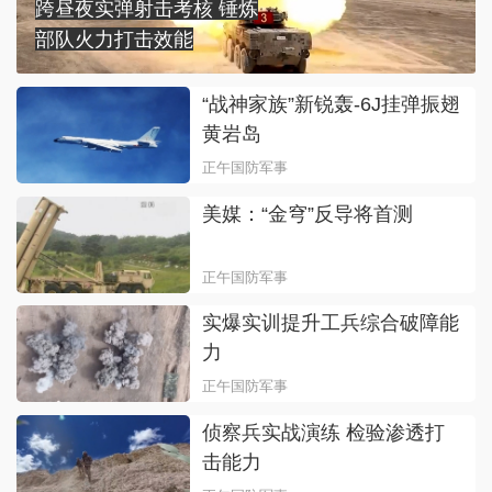
跨昼夜实弹射击考核 锤炼
部队火力打击效能
“战神家族”新锐轰-6J挂弹振翅
黄岩岛
正午国防军事
美媒：“金穹”反导将首测
正午国防军事
实爆实训提升工兵综合破障能
力
正午国防军事
侦察兵实战演练 检验渗透打
击能力