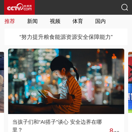
推荐
新闻
视频
体育
国内
国际
“努力提升粮食能源资源安全保障能力”
【中超】莱昂纳多双响 上海海港3-2逆
转重庆铜梁龙
9