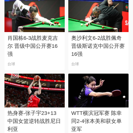
肖国栋6-3战胜麦克吉
奥沙利文6-2战胜佩奇
尔 晋级中国公开赛16
晋级斯诺克中国公开赛
强
16强
台球
台球
热身赛-张子宇23+13
WTT横滨冠军赛 陈幸
中国女篮逆转战胜尼日
同2-4张本美和获女单
利亚
亚军