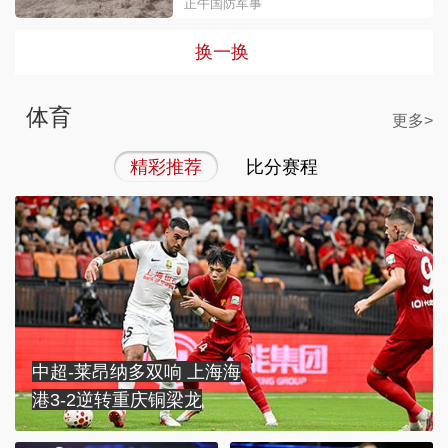
正午国防军事
换一换
体育
更多>
精彩推荐
比分赛程
中超-莱昂纳多双响 上海海
港3-2逆转重庆铜梁龙