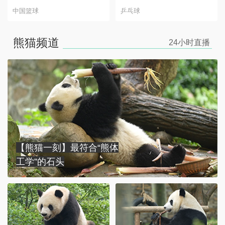
中国篮球
乒乓球
熊猫频道
24小时
直播
【熊猫一刻】最符合“熊体
工学”的石头