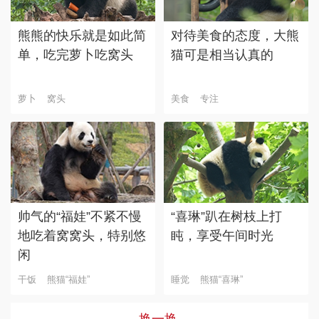
熊熊的快乐就是如此简
对待美食的态度，大熊
单，吃完萝卜吃窝头
猫可是相当认真的
萝卜
窝头
美食
专注
帅气的“福娃”不紧不慢
“喜琳”趴在树枝上打
地吃着窝窝头，特别悠
盹，享受午间时光
闲
干饭
熊猫“福娃”
睡觉
熊猫“喜琳”
换一换