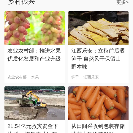
乡村振兴
更多>
农业农村部：推进水果
江西乐安：立秋前后晒
优质化发展和产业升级
笋干 自然风干保留山
野本味
农业农村部
水果
笋干
江西乐安
21.54亿元救灾资金下
从田间采收到包装存储