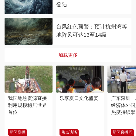
登陆
台风红色预警：预计杭州湾等
地阵风可达13至14级
加载更多
我国地热资源直接
乐享夏日文化盛宴
广东深圳：
利用规模稳居世界
经济体外国
首位
热度持续攀
新闻联播
焦点访谈
新闻直播间