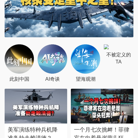
不被定义的
TA
此刻中国
AI奇谈
望海观潮
美军演练特种兵机降
一个月七次挑衅！菲律
准备劫走赖清德？
宾在向着悬崖蒙头狂