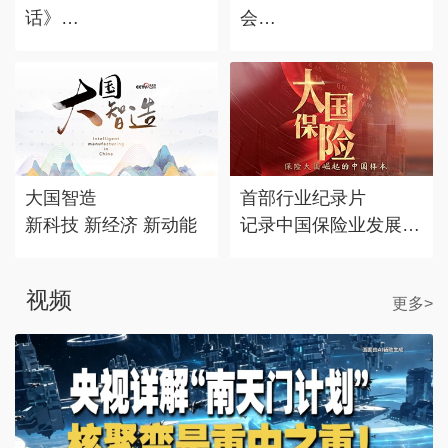
话》
会
对话时代标志 记录思
赴东方之约，享中国机
考丰度
遇。
大国智造
首部行业纪录片
新科技 新经济 新动能
记录中国保险业发展历
程
视频
更多>