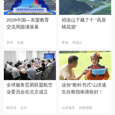
2026中国—东盟教育
祁连山下藏了个 “高原
交流周圆满落幕
桃花源”
贵州
东盟
青海
祁连山
全球服务贸易联盟航空
这份“教科书式”山洪逃
业委员会在北京成立
生自救指南请收好！
航空业
北京
山洪逃生
自救指南