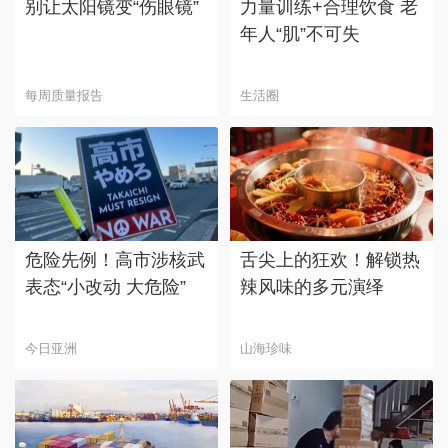
别让太阳镜变“伤眼镜”
力量训练+合理饮食 老
年人“肌”不可失
每周质量报告
生活圈
危险先例！高市涉核武
舌尖上的狂欢！解锁热
表态“小改动 大危险”
辣风味的多元演绎
今日亚洲
山海珍味