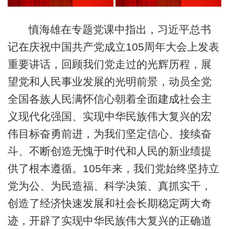
慎海雄在专题党课中指出，习近平总书
记在庆祝中国共产党成立105周年大会上发表
重要讲话，回顾我们党走过的光辉历程，展
望党和人民事业发展的光明前景，动员全党
全国各族人民满怀信心朝着全面建成社会主
义现代化强国、实现中华民族伟大复兴的宏
伟目标奋勇前进，为我们坚定信心、接续奋
斗、不断创造无愧于时代和人民的新业绩提
供了根本遵循。105年来，我们党始终坚持立
党为公、为民造福、科学决策、真抓实干，
创造了经济快速发展和社会长期稳定两大奇
迹，开辟了实现中华民族伟大复兴的正确道