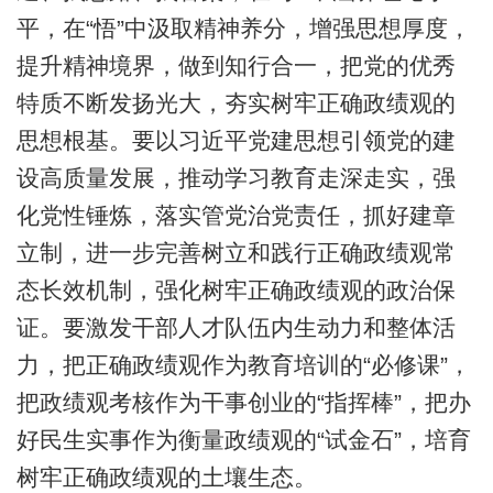
平，在“悟”中汲取精神养分，增强思想厚度，
提升精神境界，做到知行合一，把党的优秀
特质不断发扬光大，夯实树牢正确政绩观的
思想根基。要以习近平党建思想引领党的建
设高质量发展，推动学习教育走深走实，强
化党性锤炼，落实管党治党责任，抓好建章
立制，进一步完善树立和践行正确政绩观常
态长效机制，强化树牢正确政绩观的政治保
证。要激发干部人才队伍内生动力和整体活
力，把正确政绩观作为教育培训的“必修课”，
把政绩观考核作为干事创业的“指挥棒”，把办
好民生实事作为衡量政绩观的“试金石”，培育
树牢正确政绩观的土壤生态。