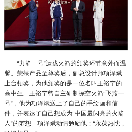
“力箭一号”运载火箭的颁奖环节意外而温
馨。荣获产品至尊奖后，副总设计师项泽斌
上台领奖，为他颁奖的是一位名叫王裕宁的
高中生。王裕宁曾自主研制探空火箭“飞燕一
号”，他为项泽斌送上了自己的手绘画和信
件，并表达了自己想成为“中国最闪亮的火箭
人”的梦想。项泽斌动情勉励他：“永葆热忱，