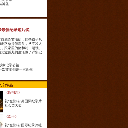
与神圣
》
卡最佳纪录短片奖
卖血感染艾滋病，这些孩子从
们走路总是低着头，从不和人
友，跟家里的猪和鸡一起玩。
地艾滋孤儿的生活做了详实记
影像记录公益
一次转变都是一次新生
录片作品
《圆明园》
获“金熊猫”奖国际纪录片
社会类大奖
《牵手》
获“金熊猫”国际纪录片社