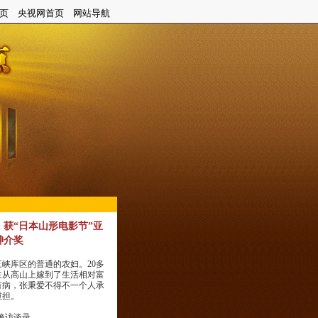
获“日本山形电影节”亚
绅介奖
峡库区的普通的农妇。20多
主从高山上嫁到了生活相对富
有病，张秉爱不得不一个人承
重担。
艳访谈录