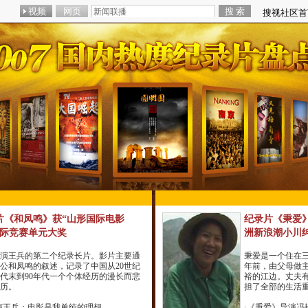
片《和凤鸣》获“山形国际电影
纪录片《秉爱》
国际竞赛单元大奖
洲新浪潮小川
演王兵的第二个纪录长片。影片主要通
秉爱是一个住在三
公和凤鸣的叙述，记录了中国从20世纪
年前，由父母做
代末到90年代一个个体经历的漫长而悲
裕的江边。丈夫
历。
担了全部的生活
演王兵：电影是我单纯的理想
·
《秉爱》导演冯