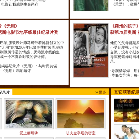
 电影让我感到生命尚存
·
《秉爱》：敬畏
片《无用》
《颖州的孩子
尼斯电影节地平线最佳纪录片奖
获第79届奥斯
巴黎,服装设计师马可带着她新创立的中
他们的父母都是
“无用”参加2007年巴黎冬季时装周.她喜
小受到歧视，他
制做所传递的情感，厌倦流水线的生
交流，没有小朋
成一个不喜欢时装的设计师。
导演杨紫烨对当
录。
柯揭秘纪录片《无用》：与时尚共谋
片《无用》精彩短评
·
导演杨紫烨 用
·
华裔女导演：每
更多
其它获奖纪
纪录片
爱上狮尾狒
胡夫金字塔的密室