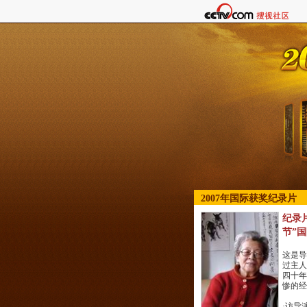
2007年国际获奖纪录片
纪录
节”
这是导
过主人
四十年
惨的经
·
访导