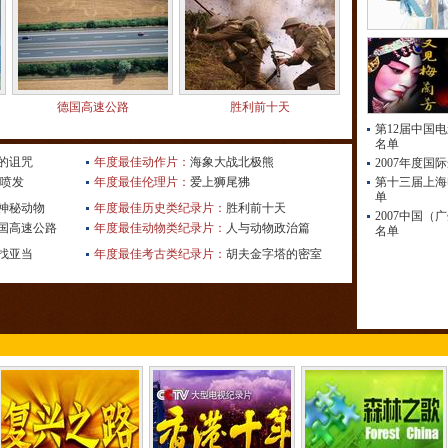
德国高速公路
胜利前十天
第12届中国
名单
的诅咒
年度最佳动作片：
海象大战北极熊
2007年度
山喷发
年度最佳伦理片：
爱上狮尾狒
第十三届上海
单
神秘动物
年度最佳历史类纪录片：
胜利前十天
2007中国
国高速公路
年度最佳动物类纪录片：
人与动物政治篇
名单
找亚当
年度最佳考古类纪录片：
胡夫金字塔的密室