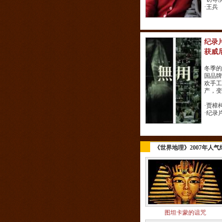
·
王兵
纪录
获威
冬季的
国品牌
欢手工
产，变
·
贾樟
·
纪录
《世界地理》2007年人气
图坦卡蒙的诅咒