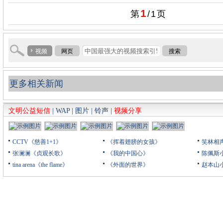
1
第
/
1
页
视频
网页
搜索
更多相关新闻
文明公益短信
|
WAP
|
图片
|
铃声
|
视频分享
CCTV《慈善1+1》
《挥着翅膀的女孩》
笑林相
张澜澜《贞观长歌》
《我的中国心》
陈佩斯
tina arena《the flame》
《外面的世界》
赵本山