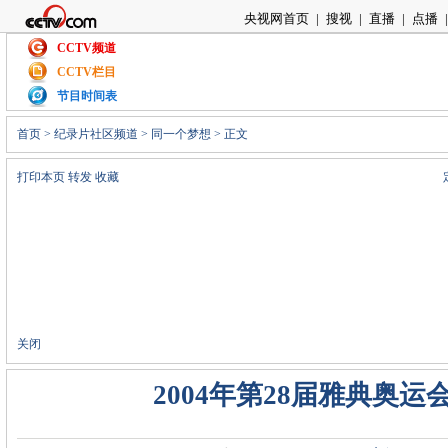
央视网首页
|
搜视
|
直播
|
点播
|
CCTV频道
CCTV栏目
节目时间表
首页
>
纪录片社区频道
>
同一个梦想
> 正文
打印本页
转发
收藏
关闭
2004年第28届雅典奥运